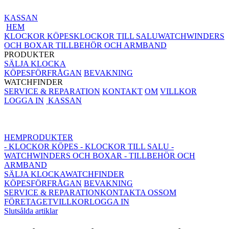
KASSAN
HEM
KLOCKOR KÖPES
KLOCKOR TILL SALU
WATCHWINDERS
OCH BOXAR
TILLBEHÖR OCH ARMBAND
PRODUKTER
SÄLJA KLOCKA
KÖPESFÖRFRÅGAN
BEVAKNING
WATCHFINDER
SERVICE & REPARATION
KONTAKT
OM
VILLKOR
LOGGA IN
KASSAN
HEM
PRODUKTER
- KLOCKOR KÖPES
- KLOCKOR TILL SALU
-
WATCHWINDERS OCH BOXAR
- TILLBEHÖR OCH
ARMBAND
SÄLJA KLOCKA
WATCHFINDER
KÖPESFÖRFRÅGAN
BEVAKNING
SERVICE & REPARATION
KONTAKTA OSS
OM
FÖRETAGET
VILLKOR
LOGGA IN
Slutsålda artiklar