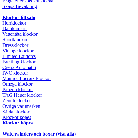
Fråga efter speciell klocka
Skapa Bevakning
Klockor till salu
Herrklockor
Damklockor
Vattentäta klockor
Sportklockor
Dressklockor
Vintage klockor
Limited Edition's
Breitling klockor
Creux Automatiq
IWC klockor
Maurice Lacroix klockor
Omega klockor
Panerai klockor
TAG Heuer klockor
Zenith klockor
Övriga varumärken
Sålda klockor
Klockor köpes
Klockor köpes
Watchwinders och boxar (visa alla)