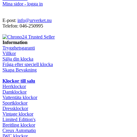
Mina sidor - logga in
E-post:
info@urverket.nu
Telefon: 046-250995
Information
Trygghetsgaranti
Villkor
Sälja din klocka
Fråga efter speciell klocka
Skapa Bevakning
Klockor till salu
Herrklockor
Damklockor
Vattentäta klockor
Sportklockor
Dressklockor
Vintage klockor
Limited Edition's
Breitling klockor
Creux Automatiq
IWC klockor