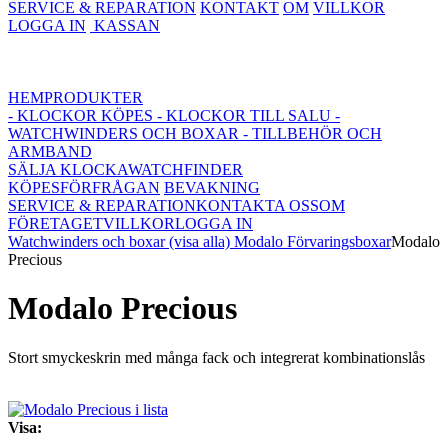
SERVICE & REPARATION
KONTAKT
OM
VILLKOR
LOGGA IN
KASSAN
HEM
PRODUKTER
- KLOCKOR KÖPES
- KLOCKOR TILL SALU
-
WATCHWINDERS OCH BOXAR
- TILLBEHÖR OCH
ARMBAND
SÄLJA KLOCKA
WATCHFINDER
KÖPESFÖRFRÅGAN
BEVAKNING
SERVICE & REPARATION
KONTAKTA OSS
OM
FÖRETAGET
VILLKOR
LOGGA IN
Watchwinders och boxar (visa alla)
Modalo Förvaringsboxar
Modalo
Precious
Modalo Precious
Stort smyckeskrin med många fack och integrerat kombinationslås
Visa: