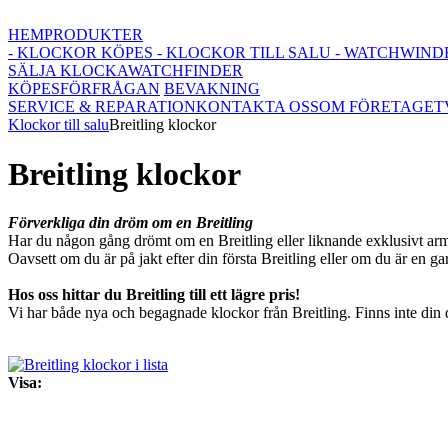
HEM
PRODUKTER
- KLOCKOR KÖPES
- KLOCKOR TILL SALU
- WATCHWIND
SÄLJA KLOCKA
WATCHFINDER
KÖPESFÖRFRÅGAN
BEVAKNING
SERVICE & REPARATION
KONTAKTA OSS
OM FÖRETAGET
Klockor till salu
Breitling klockor
Breitling klockor
Förverkliga din dröm om en Breitling
Har du någon gång drömt om en Breitling eller liknande exklusivt armb
Oavsett om du är på jakt efter din första Breitling eller om du är en gar
Hos oss hittar du Breitling till ett lägre pris!
Vi har både nya och begagnade klockor från Breitling. Finns inte din
Visa: