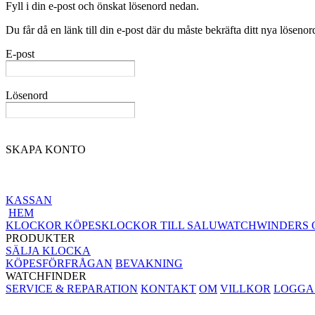
Fyll i din e-post och önskat lösenord nedan.
Du får då en länk till din e-post där du måste bekräfta ditt nya lösenor
E-post
Lösenord
SKAPA KONTO
KASSAN
HEM
KLOCKOR KÖPES
KLOCKOR TILL SALU
WATCHWINDERS 
PRODUKTER
SÄLJA KLOCKA
KÖPESFÖRFRÅGAN
BEVAKNING
WATCHFINDER
SERVICE & REPARATION
KONTAKT
OM
VILLKOR
LOGGA 