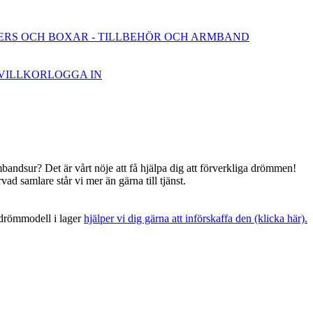
ERS OCH BOXAR
- TILLBEHÖR OCH ARMBAND
VILLKOR
LOGGA IN
andsur? Det är vårt nöje att få hjälpa dig att förverkliga drömmen!
vad samlare står vi mer än gärna till tjänst.
 drömmodell i lager
hjälper vi dig gärna att införskaffa den (klicka här).