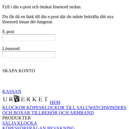
Fyll i din e-post och önskat lösenord nedan.
Du får då en länk till din e-post där du måste bekräfta ditt nya
lösenord innan det fungerar.
E-post
Lösenord
SKAPA KONTO
KASSAN
HEM
KLOCKOR KÖPES
KLOCKOR TILL SALU
WATCHWINDERS
OCH BOXAR
TILLBEHÖR OCH ARMBAND
PRODUKTER
SÄLJA KLOCKA
KÖPESFÖRFRÅGAN
BEVAKNING