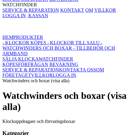
WATCHFINDER
SERVICE & REPARATION
KONTAKT
OM
VILLKOR
LOGGA IN
KASSAN
HEM
PRODUKTER
- KLOCKOR KÖPES
- KLOCKOR TILL SALU
-
WATCHWINDERS OCH BOXAR
- TILLBEHÖR OCH
ARMBAND
SÄLJA KLOCKA
WATCHFINDER
KÖPESFÖRFRÅGAN
BEVAKNING
SERVICE & REPARATION
KONTAKTA OSS
OM
FÖRETAGET
VILLKOR
LOGGA IN
Watchwinders och boxar (visa alla)
Watchwinders och boxar (visa
alla)
Klockuppdragare och förvaringsboxar
Kategorier