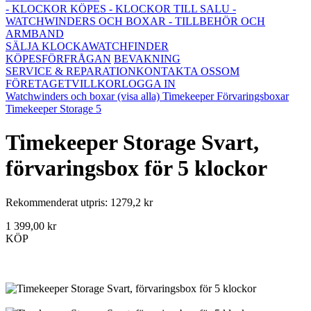
- KLOCKOR KÖPES
- KLOCKOR TILL SALU
-
WATCHWINDERS OCH BOXAR
- TILLBEHÖR OCH
ARMBAND
SÄLJA KLOCKA
WATCHFINDER
KÖPESFÖRFRÅGAN
BEVAKNING
SERVICE & REPARATION
KONTAKTA OSS
OM
FÖRETAGET
VILLKOR
LOGGA IN
Watchwinders och boxar (visa alla)
Timekeeper Förvaringsboxar
Timekeeper Storage 5
Timekeeper Storage Svart,
förvaringsbox för 5 klockor
Rekommenderat utpris: 1279,2 kr
1 399,00 kr
KÖP