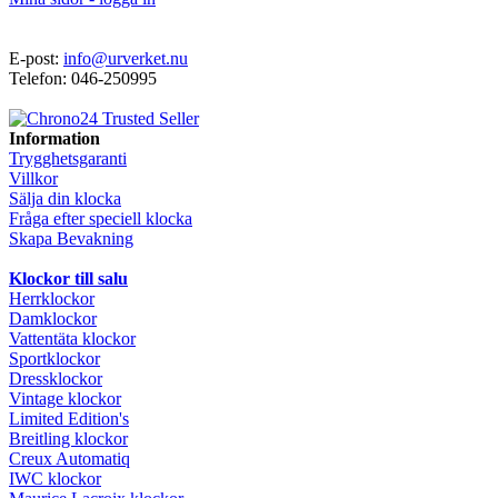
E-post:
info@urverket.nu
Telefon: 046-250995
Information
Trygghetsgaranti
Villkor
Sälja din klocka
Fråga efter speciell klocka
Skapa Bevakning
Klockor till salu
Herrklockor
Damklockor
Vattentäta klockor
Sportklockor
Dressklockor
Vintage klockor
Limited Edition's
Breitling klockor
Creux Automatiq
IWC klockor