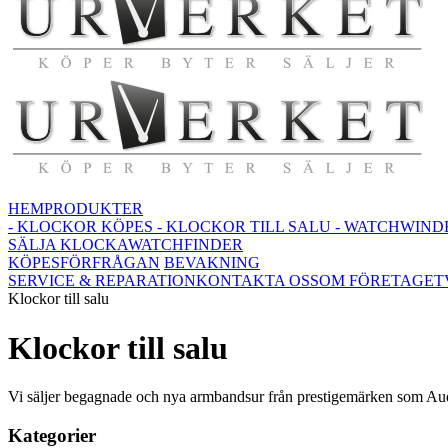
HEM
PRODUKTER
- KLOCKOR KÖPES
- KLOCKOR TILL SALU
- WATCHWIND
SÄLJA KLOCKA
WATCHFINDER
KÖPESFÖRFRÅGAN
BEVAKNING
SERVICE & REPARATION
KONTAKTA OSS
OM FÖRETAGET
Klockor till salu
Klockor till salu
Vi säljer begagnade och nya armbandsur från prestigemärken som Aud
Kategorier