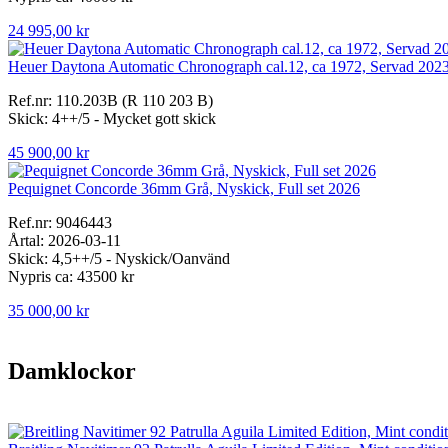
24 995,00 kr
Heuer Daytona Automatic Chronograph cal.12, ca 1972, Servad 202
Ref.nr: 110.203B (R 110 203 B)
Skick: 4++/5 - Mycket gott skick
45 900,00 kr
Pequignet Concorde 36mm Grå, Nyskick, Full set 2026
Ref.nr: 9046443
Årtal: 2026-03-11
Skick: 4,5++/5 - Nyskick/Oanvänd
Nypris ca: 43500 kr
35 000,00 kr
Damklockor