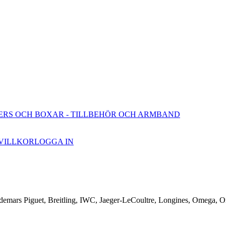
ERS OCH BOXAR
- TILLBEHÖR OCH ARMBAND
VILLKOR
LOGGA IN
emars Piguet, Breitling, IWC, Jaeger-LeCoultre, Longines, Omega, Ori