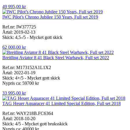
49 995,00 kr
IWC Pilot’s Chrono Jubilee 150 Years, Full set 2019
Ref.nr: IW377725
Årtal: 2019-02-13
Skick: 4,5-/5 - Mycket gott skick
62 000,00 kr
Breitling Aviator 8 41 Black Steel Warhawk, Full set 2022
Ref.nr: M173152A1L1X2
Årtal: 2022-01-19
Skick: 4+/5 - Mycket gott skick
Nypris ca: 59700 kr
33 995,00 kr
TAG Heuer Aquaracer 41 Limited Special Edition, Full set 2018
Ref.nr: WAY218B.FC6364
Årtal: 2018-10-20
Skick: 4/5 - Mycket gott bruksskick
Nypris ca: 40000 kr