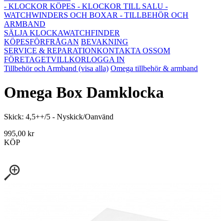
- KLOCKOR KÖPES
- KLOCKOR TILL SALU
-
WATCHWINDERS OCH BOXAR
- TILLBEHÖR OCH
ARMBAND
SÄLJA KLOCKA
WATCHFINDER
KÖPESFÖRFRÅGAN
BEVAKNING
SERVICE & REPARATION
KONTAKTA OSS
OM
FÖRETAGET
VILLKOR
LOGGA IN
Tillbehör och Armband (visa alla)
Omega tillbehör & armband
Omega Box Damklocka
Skick: 4,5++/5 - Nyskick/Oanvänd
995,00 kr
KÖP