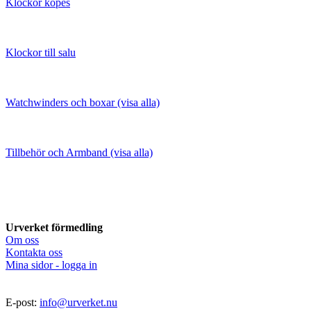
Klockor köpes
Klockor till salu
Watchwinders och boxar (visa alla)
Tillbehör och Armband (visa alla)
Urverket förmedling
Om oss
Kontakta oss
Mina sidor - logga in
E-post:
info@urverket.nu