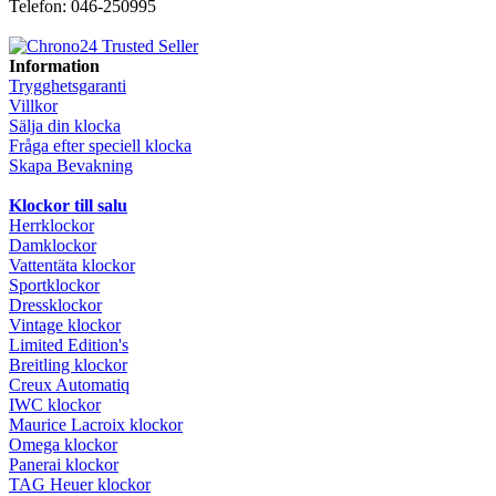
Telefon: 046-250995
Information
Trygghetsgaranti
Villkor
Sälja din klocka
Fråga efter speciell klocka
Skapa Bevakning
Klockor till salu
Herrklockor
Damklockor
Vattentäta klockor
Sportklockor
Dressklockor
Vintage klockor
Limited Edition's
Breitling klockor
Creux Automatiq
IWC klockor
Maurice Lacroix klockor
Omega klockor
Panerai klockor
TAG Heuer klockor