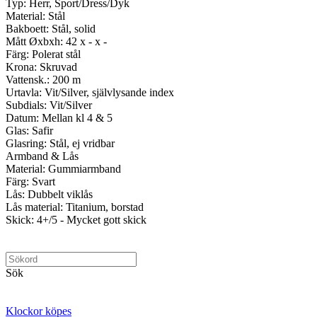
Typ: Herr, Sport/Dress/Dyk
Material: Stål
Bakboett: Stål, solid
Mått Øxbxh: 42 x - x -
Färg: Polerat stål
Krona: Skruvad
Vattensk.: 200 m
Urtavla: Vit/Silver, självlysande index
Subdials: Vit/Silver
Datum: Mellan kl 4 & 5
Glas: Safir
Glasring: Stål, ej vridbar
Armband & Lås
Material: Gummiarmband
Färg: Svart
Lås: Dubbelt viklås
Lås material: Titanium, borstad
Skick: 4+/5 - Mycket gott skick
Sök
Klockor köpes