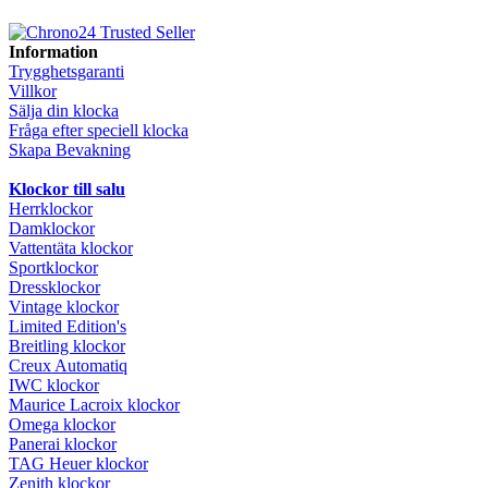
Information
Trygghetsgaranti
Villkor
Sälja din klocka
Fråga efter speciell klocka
Skapa Bevakning
Klockor till salu
Herrklockor
Damklockor
Vattentäta klockor
Sportklockor
Dressklockor
Vintage klockor
Limited Edition's
Breitling klockor
Creux Automatiq
IWC klockor
Maurice Lacroix klockor
Omega klockor
Panerai klockor
TAG Heuer klockor
Zenith klockor