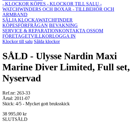
- KLOCKOR KÖPES
- KLOCKOR TILL SALU
-
WATCHWINDERS OCH BOXAR
- TILLBEHÖR OCH
ARMBAND
SÄLJA KLOCKA
WATCHFINDER
KÖPESFÖRFRÅGAN
BEVAKNING
SERVICE & REPARATION
KONTAKTA OSS
OM
FÖRETAGET
VILLKOR
LOGGA IN
Klockor till salu
Sålda klockor
SÅLD - Ulysse Nardin Maxi
Marine Diver Limited, Full set,
Nyservad
Ref.nr: 263-33
Årtal: 2011-07
Skick: 4/5 - Mycket gott bruksskick
38 995,00 kr
SLUTSÅLD