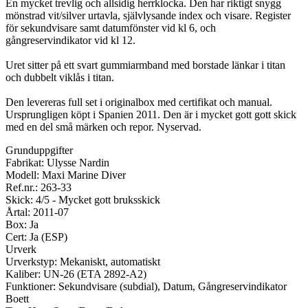
En mycket trevlig och allsidig herrklocka. Den har riktigt snygg
mönstrad vit/silver urtavla, självlysande index och visare. Register
för sekundvisare samt datumfönster vid kl 6, och
gångreservindikator vid kl 12.
Uret sitter på ett svart gummiarmband med borstade länkar i titan
och dubbelt viklås i titan.
Den levereras full set i originalbox med certifikat och manual.
Ursprungligen köpt i Spanien 2011. Den är i mycket gott gott skick
med en del små märken och repor. Nyservad.
Grunduppgifter
Fabrikat: Ulysse Nardin
Modell: Maxi Marine Diver
Ref.nr.: 263-33
Skick: 4/5 - Mycket gott bruksskick
Årtal: 2011-07
Box: Ja
Cert: Ja (ESP)
Urverk
Urverkstyp: Mekaniskt, automatiskt
Kaliber: UN-26 (ETA 2892-A2)
Funktioner: Sekundvisare (subdial), Datum, Gångreservindikator
Boett