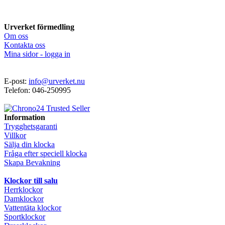
Urverket förmedling
Om oss
Kontakta oss
Mina sidor - logga in
E-post:
info@urverket.nu
Telefon: 046-250995
Information
Trygghetsgaranti
Villkor
Sälja din klocka
Fråga efter speciell klocka
Skapa Bevakning
Klockor till salu
Herrklockor
Damklockor
Vattentäta klockor
Sportklockor