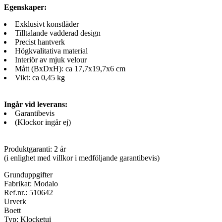
Egenskaper:
Exklusivt konstläder
Tilltalande vadderad design
Precist hantverk
Högkvalitativa material
Interiör av mjuk velour
Mått (BxDxH): ca 17,7x19,7x6 cm
Vikt: ca 0,45 kg
Ingår vid leverans:
Garantibevis
(Klockor ingår ej)
Produktgaranti: 2 år
(i enlighet med villkor i medföljande garantibevis)
Grunduppgifter
Fabrikat: Modalo
Ref.nr.: 510642
Urverk
Boett
Typ: Klocketui