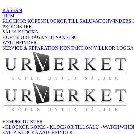
KASSAN
HEM
KLOCKOR KÖPES
KLOCKOR TILL SALU
WATCHWINDERS 
PRODUKTER
SÄLJA KLOCKA
KÖPESFÖRFRÅGAN
BEVAKNING
WATCHFINDER
SERVICE & REPARATION
KONTAKT
OM
VILLKOR
LOGGA 
HEM
PRODUKTER
- KLOCKOR KÖPES
- KLOCKOR TILL SALU
- WATCHWIND
SÄLJA KLOCKA
WATCHFINDER