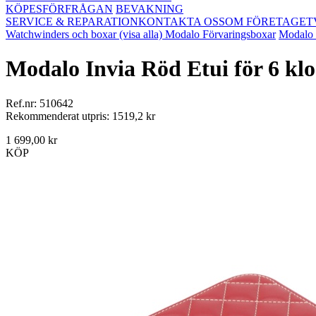
KÖPESFÖRFRÅGAN
BEVAKNING
SERVICE & REPARATION
KONTAKTA OSS
OM FÖRETAGET
Watchwinders och boxar (visa alla)
Modalo Förvaringsboxar
Modalo 
Modalo Invia Röd Etui för 6 kl
Ref.nr: 510642
Rekommenderat utpris: 1519,2 kr
1 699,00 kr
KÖP