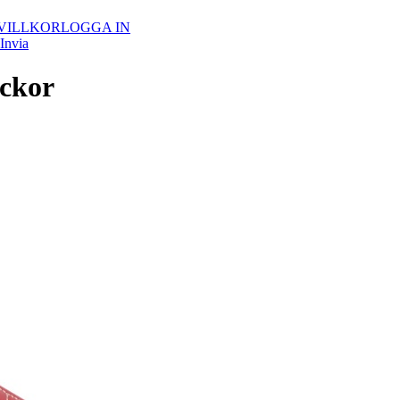
VILLKOR
LOGGA IN
Invia
ockor