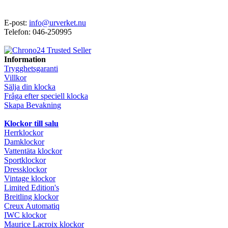
E-post:
info@urverket.nu
Telefon: 046-250995
Information
Trygghetsgaranti
Villkor
Sälja din klocka
Fråga efter speciell klocka
Skapa Bevakning
Klockor till salu
Herrklockor
Damklockor
Vattentäta klockor
Sportklockor
Dressklockor
Vintage klockor
Limited Edition's
Breitling klockor
Creux Automatiq
IWC klockor
Maurice Lacroix klockor