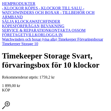
HEM
PRODUKTER
- KLOCKOR KÖPES
- KLOCKOR TILL SALU
-
WATCHWINDERS OCH BOXAR
- TILLBEHÖR OCH
ARMBAND
SÄLJA KLOCKA
WATCHFINDER
KÖPESFÖRFRÅGAN
BEVAKNING
SERVICE & REPARATION
KONTAKTA OSS
OM
FÖRETAGET
VILLKOR
LOGGA IN
Watchwinders och boxar (visa alla)
Timekeeper Förvaringsboxar
Timekeeper Storage 10
Timekeeper Storage Svart,
förvaringsbox för 10 klockor
Rekommenderat utpris: 1759,2 kr
1 899,00 kr
KÖP