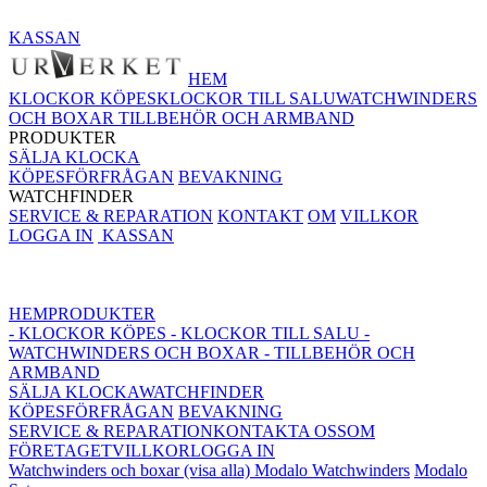
KASSAN
HEM
KLOCKOR KÖPES
KLOCKOR TILL SALU
WATCHWINDERS
OCH BOXAR
TILLBEHÖR OCH ARMBAND
PRODUKTER
SÄLJA KLOCKA
KÖPESFÖRFRÅGAN
BEVAKNING
WATCHFINDER
SERVICE & REPARATION
KONTAKT
OM
VILLKOR
LOGGA IN
KASSAN
HEM
PRODUKTER
- KLOCKOR KÖPES
- KLOCKOR TILL SALU
-
WATCHWINDERS OCH BOXAR
- TILLBEHÖR OCH
ARMBAND
SÄLJA KLOCKA
WATCHFINDER
KÖPESFÖRFRÅGAN
BEVAKNING
SERVICE & REPARATION
KONTAKTA OSS
OM
FÖRETAGET
VILLKOR
LOGGA IN
Watchwinders och boxar (visa alla)
Modalo Watchwinders
Modalo