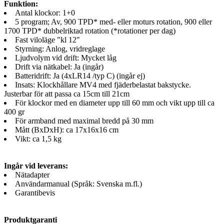
Funktion:
Antal klockor: 1+0
5 program; Av, 900 TPD* med- eller moturs rotation, 900 eller
1700 TPD* dubbelriktad rotation (*rotationer per dag)
Fast viloläge "kl 12"
Styrning: Anlog, vridreglage
Ljudvolym vid drift: Mycket låg
Drift via nätkabel: Ja (ingår)
Batteridrift: Ja (4xLR14 /typ C) (ingår ej)
Insats: Klockhållare MV4 med fjäderbelastat bakstycke.
Justerbar för att passa ca 15cm till 21cm
För klockor med en diameter upp till 60 mm och vikt upp till ca
400 gr
För armband med maximal bredd på 30 mm
Mått (BxDxH): ca 17x16x16 cm
Vikt: ca 1,5 kg
Ingår vid leverans:
Nätadapter
Användarmanual (Språk: Svenska m.fl.)
Garantibevis
Produktgaranti