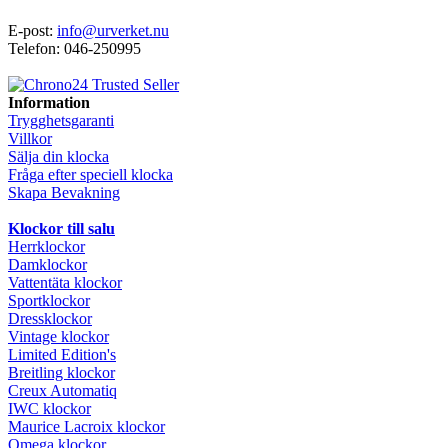
E-post:
info@urverket.nu
Telefon: 046-250995
Information
Trygghetsgaranti
Villkor
Sälja din klocka
Fråga efter speciell klocka
Skapa Bevakning
Klockor till salu
Herrklockor
Damklockor
Vattentäta klockor
Sportklockor
Dressklockor
Vintage klockor
Limited Edition's
Breitling klockor
Creux Automatiq
IWC klockor
Maurice Lacroix klockor
Omega klockor