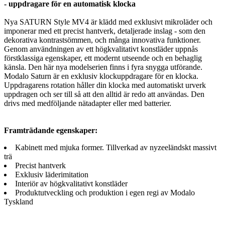
- uppdragare för en automatisk klocka
Nya SATURN Style MV4 är klädd med exklusivt mikroläder och
imponerar med ett precist hantverk, detaljerade inslag - som den
dekorativa kontrastsömmen, och många innovativa funktioner.
Genom användningen av ett högkvalitativt konstläder uppnås
förstklassiga egenskaper, ett modernt utseende och en behaglig
känsla. Den här nya modelserien finns i fyra snygga utförande.
Modalo Saturn är en exklusiv klockuppdragare för en klocka.
Uppdragarens rotation håller din klocka med automatiskt urverk
uppdragen och ser till så att den alltid är redo att användas. Den
drivs med medföljande nätadapter eller med batterier.
Framträdande egenskaper:
Kabinett med mjuka former. Tillverkad av nyzeeländskt massivt
trä
Precist hantverk
Exklusiv läderimitation
Interiör av högkvalitativt konstläder
Produktutveckling och produktion i egen regi av Modalo
Tyskland