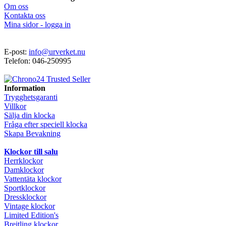
Om oss
Kontakta oss
Mina sidor - logga in
E-post:
info@urverket.nu
Telefon: 046-250995
Information
Trygghetsgaranti
Villkor
Sälja din klocka
Fråga efter speciell klocka
Skapa Bevakning
Klockor till salu
Herrklockor
Damklockor
Vattentäta klockor
Sportklockor
Dressklockor
Vintage klockor
Limited Edition's
Breitling klockor