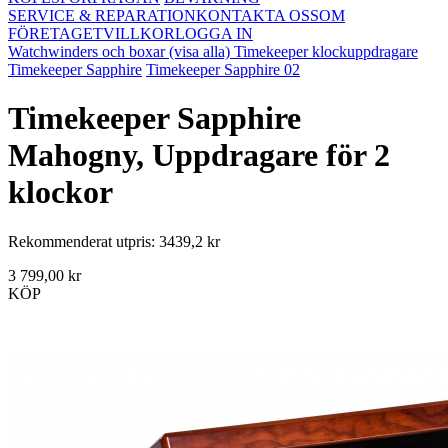
SERVICE & REPARATION
KONTAKTA OSS
OM
FÖRETAGET
VILLKOR
LOGGA IN
Watchwinders och boxar (visa alla)
Timekeeper klockuppdragare
Timekeeper Sapphire
Timekeeper Sapphire 02
Timekeeper Sapphire
Mahogny, Uppdragare för 2
klockor
Rekommenderat utpris: 3439,2 kr
3 799,00 kr
KÖP