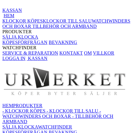
KASSAN
HEM
KLOCKOR KÖPES
KLOCKOR TILL SALU
WATCHWINDERS
OCH BOXAR
TILLBEHÖR OCH ARMBAND
PRODUKTER
SÄLJA KLOCKA
KÖPESFÖRFRÅGAN
BEVAKNING
WATCHFINDER
SERVICE & REPARATION
KONTAKT
OM
VILLKOR
LOGGA IN
KASSAN
HEM
PRODUKTER
- KLOCKOR KÖPES
- KLOCKOR TILL SALU
-
WATCHWINDERS OCH BOXAR
- TILLBEHÖR OCH
ARMBAND
SÄLJA KLOCKA
WATCHFINDER
KÖPESFÖRFRÅGAN
BEVAKNING