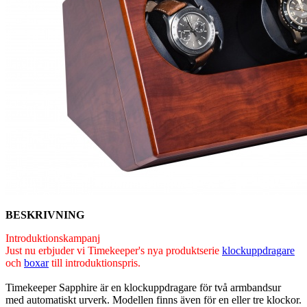
BESKRIVNING
Introduktionskampanj
Just nu erbjuder vi Timekeeper's nya produktserie
klockuppdragare
och
boxar
till introduktionspris.
Timekeeper Sapphire är en klockuppdragare för två armbandsur
med automatiskt urverk. Modellen finns även för en eller tre klockor.