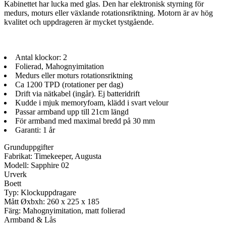
Kabinettet har lucka med glas. Den har elektronisk styrning för
medurs, moturs eller växlande rotationsriktning. Motorn är av hög
kvalitet och uppdrageren är mycket tystgående.
Antal klockor: 2
Folierad, Mahognyimitation
Medurs eller moturs rotationsriktning
Ca 1200 TPD (rotationer per dag)
Drift via nätkabel (ingår). Ej batteridrift
Kudde i mjuk memoryfoam, klädd i svart velour
Passar armband upp till 21cm längd
För armband med maximal bredd på 30 mm
Garanti: 1 år
Grunduppgifter
Fabrikat: Timekeeper, Augusta
Modell: Sapphire 02
Urverk
Boett
Typ: Klockuppdragare
Mått Øxbxh: 260 x 225 x 185
Färg: Mahognyimitation, matt folierad
Armband & Lås