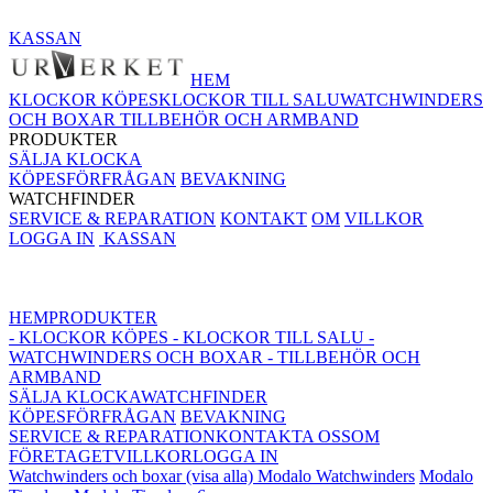
KASSAN
HEM
KLOCKOR KÖPES
KLOCKOR TILL SALU
WATCHWINDERS
OCH BOXAR
TILLBEHÖR OCH ARMBAND
PRODUKTER
SÄLJA KLOCKA
KÖPESFÖRFRÅGAN
BEVAKNING
WATCHFINDER
SERVICE & REPARATION
KONTAKT
OM
VILLKOR
LOGGA IN
KASSAN
HEM
PRODUKTER
- KLOCKOR KÖPES
- KLOCKOR TILL SALU
-
WATCHWINDERS OCH BOXAR
- TILLBEHÖR OCH
ARMBAND
SÄLJA KLOCKA
WATCHFINDER
KÖPESFÖRFRÅGAN
BEVAKNING
SERVICE & REPARATION
KONTAKTA OSS
OM
FÖRETAGET
VILLKOR
LOGGA IN
Watchwinders och boxar (visa alla)
Modalo Watchwinders
Modalo