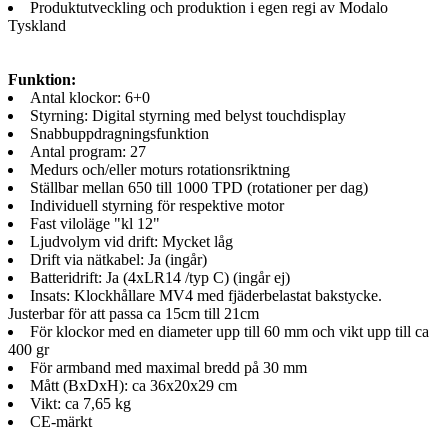
Produktutveckling och produktion i egen regi av Modalo
Tyskland
Funktion:
Antal klockor: 6+0
Styrning: Digital styrning med belyst touchdisplay
Snabbuppdragningsfunktion
Antal program: 27
Medurs och/eller moturs rotationsriktning
Ställbar mellan 650 till 1000 TPD (rotationer per dag)
Individuell styrning för respektive motor
Fast viloläge "kl 12"
Ljudvolym vid drift: Mycket låg
Drift via nätkabel: Ja (ingår)
Batteridrift: Ja (4xLR14 /typ C) (ingår ej)
Insats: Klockhållare MV4 med fjäderbelastat bakstycke.
Justerbar för att passa ca 15cm till 21cm
För klockor med en diameter upp till 60 mm och vikt upp till ca
400 gr
För armband med maximal bredd på 30 mm
Mått (BxDxH): ca 36x20x29 cm
Vikt: ca 7,65 kg
CE-märkt