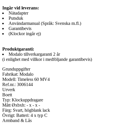
Ingår vid leverans:
Nätadapter
Putsduk
Användarmanual (Språk: Svenska m.fl.)
Garantibevis
(Klockor ingår ej)
Produktgaranti:
Modalo tillverkargaranti 2 år
(i enlighet med villkor i medföljande garantibevis)
Grunduppgifter
Fabrikat: Modalo
Modell: Timeless 60 MV4
Ref.nr.: 3006144
Urverk
Boett
Typ: Klockuppdragare
Mått Øxbxh: - x - x -
Färg: Svart, högblank lack
Övrigt: Batteri: 4 x typ C
Armband & Lås