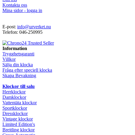
Kontakta oss
Mina sidor - logga in
E-post:
info@urverket.nu
Telefon: 046-250995
Information
Trygghetsgaranti
Villkor
Sälja din klocka
Fråga efter speciell klocka
Skapa Bevakning
Klockor till salu
Herrklockor
Damklockor
Vattentäta klockor
Sportklockor
Dressklockor
Vintage klockor
Limited Edition's
Breitling klockor