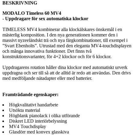
BESKRIVNING
MODALO Timeless 60 MV4
- Uppdragare för sex automatiska klockor
TIMELESS MV4 kombinerar alla klockälskares önskemål i en
mästerlig komposition. I den nya generationen kommer den i
massivt nyzeeländskt trä och nya färgkombinationer, till exempel i
”Svart Ebenholts”. Utrustad med den eleganta MV4-touchdisplayen
och många innovativa funktioner. Det finns två
konstruktionsvarianter, för 4+2 klockor och för 6 klockor.
Uppdragarens rotation håller dina klockor med automatiskt urverk
uppdragna och ser till så att de alltid är redo att användas. Den drivs
med medföljande nätadapter eller med batterier.
Framträdande egenskaper:
Högkvalitativt handarbete
Utsökta material
Högblank pianolack i olika utförande
Diskret LED interiörbelysning
MV4 Touchdisplay
Glasdörr med konvex glasskiva