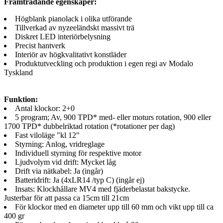
Framträdande egenskaper:
Högblank pianolack i olika utförande
Tillverkad av nyzeeländskt massivt trä
Diskret LED interiörbelysning
Precist hantverk
Interiör av högkvalitativt konstläder
Produktutveckling och produktion i egen regi av Modalo
Tyskland
Funktion:
Antal klockor: 2+0
5 program; Av, 900 TPD* med- eller moturs rotation, 900 eller
1700 TPD* dubbelriktad rotation (*rotationer per dag)
Fast viloläge "kl 12"
Styrning: Anlog, vridreglage
Individuell styrning för respektive motor
Ljudvolym vid drift: Mycket låg
Drift via nätkabel: Ja (ingår)
Batteridrift: Ja (4xLR14 /typ C) (ingår ej)
Insats: Klockhållare MV4 med fjäderbelastat bakstycke.
Justerbar för att passa ca 15cm till 21cm
För klockor med en diameter upp till 60 mm och vikt upp till ca
400 gr