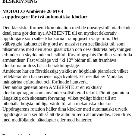
BESKRIVNING
MODALO Ambiente 20 MV4
- uppdragare för två automatiska klockor
Den klassiska formen i kombination med de omsorgsfullt utarbetade
detaljerna gör den nya AMBIENTE till en mycket dekorativ
uppdragare som sätter klockorna i rampljuset i varje rum. Det
välbyggda kabinettet är gjord av massivt nya zeeländskt trä, som
tillsammans med den stora glasluckan och dess diskreta belysningen
erbjuder en skyddande och stilfull förvaringsplats för dina värdefulla
armbandsur. Fast viloläge vid ”kl 12” bidrar till att framhäva
klockorna ur dess bästa betraktningsläge.
Ambiente har ett förstklassigt ytskikt av högblank pianolack vilket
reflekterar den här seriens höga kvalitet. Ett resultat av Modalos
mångåriga erfarenhet och förfinade hantverk.
Den andra generationen AMBIENTE är en exklusiv
klockuppdragare som använder sofistikerad teknik för att garantera
långsiktig och skonsam förvaring, vilket tydligt bidrar till att
bibehålla högsta möjliga värde för alla mekaniska klockor.
Uppdragarens rotation håller dina klockor med automatiskt urverk
uppdragna och ser till så att de alltid är redo att användas. Den drivs
med medföljande nätadapter eller med batterier.