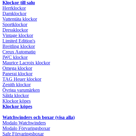
Klockor till salu
Herrklockor
Damklockor
Vattentäta klockor
Sportklockor
Dressklockor
Vintage klockor
Limited Edition's
Breitling klockor
Creux Automatiq
IWC klockor
Maurice Lacroix klockor
Omega klockor
Panerai klockor
TAG Heuer klockor
Zenith klockor
Övriga varumärken
Sålda klockor
Klockor köpes
Klockor köpes
Watchwinders och boxar (visa alla)
Modalo Watchwinders
Modalo Förvaringsboxar
Safe Förvaringsboxar