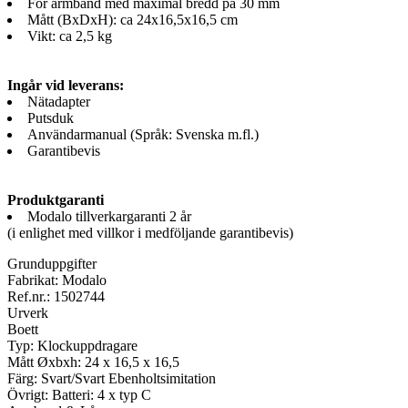
För armband med maximal bredd på 30 mm
Mått (BxDxH): ca 24x16,5x16,5 cm
Vikt: ca 2,5 kg
Ingår vid leverans:
Nätadapter
Putsduk
Användarmanual (Språk: Svenska m.fl.)
Garantibevis
Produktgaranti
Modalo tillverkargaranti 2 år
(i enlighet med villkor i medföljande garantibevis)
Grunduppgifter
Fabrikat: Modalo
Ref.nr.: 1502744
Urverk
Boett
Typ: Klockuppdragare
Mått Øxbxh: 24 x 16,5 x 16,5
Färg: Svart/Svart Ebenholtsimitation
Övrigt: Batteri: 4 x typ C