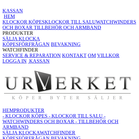
KASSAN
HEM
KLOCKOR KÖPES
KLOCKOR TILL SALU
WATCHWINDERS
OCH BOXAR
TILLBEHÖR OCH ARMBAND
PRODUKTER
SÄLJA KLOCKA
KÖPESFÖRFRÅGAN
BEVAKNING
WATCHFINDER
SERVICE & REPARATION
KONTAKT
OM
VILLKOR
LOGGA IN
KASSAN
HEM
PRODUKTER
- KLOCKOR KÖPES
- KLOCKOR TILL SALU
-
WATCHWINDERS OCH BOXAR
- TILLBEHÖR OCH
ARMBAND
SÄLJA KLOCKA
WATCHFINDER
KÖPESFÖRFRÅGAN
BEVAKNING