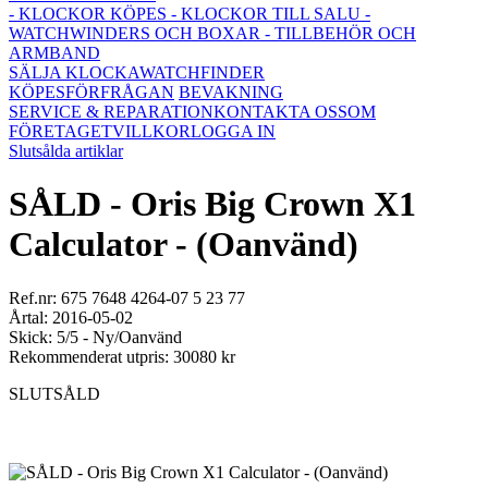
- KLOCKOR KÖPES
- KLOCKOR TILL SALU
-
WATCHWINDERS OCH BOXAR
- TILLBEHÖR OCH
ARMBAND
SÄLJA KLOCKA
WATCHFINDER
KÖPESFÖRFRÅGAN
BEVAKNING
SERVICE & REPARATION
KONTAKTA OSS
OM
FÖRETAGET
VILLKOR
LOGGA IN
Slutsålda artiklar
SÅLD - Oris Big Crown X1
Calculator - (Oanvänd)
Ref.nr: 675 7648 4264-07 5 23 77
Årtal: 2016-05-02
Skick: 5/5 - Ny/Oanvänd
Rekommenderat utpris: 30080 kr
SLUTSÅLD