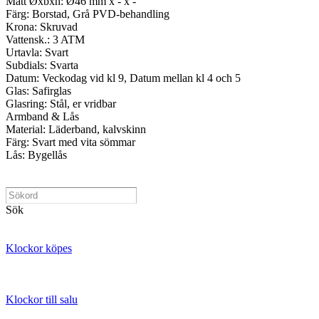
Mått Øxbxh: Ø46 mm x - x -
Färg: Borstad, Grå PVD-behandling
Krona: Skruvad
Vattensk.: 3 ATM
Urtavla: Svart
Subdials: Svarta
Datum: Veckodag vid kl 9, Datum mellan kl 4 och 5
Glas: Safirglas
Glasring: Stål, er vridbar
Armband & Lås
Material: Läderband, kalvskinn
Färg: Svart med vita sömmar
Lås: Bygellås
Sök
Klockor köpes
Klockor till salu