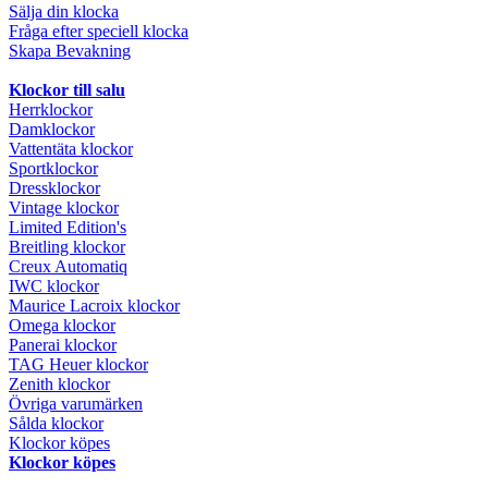
Sälja din klocka
Fråga efter speciell klocka
Skapa Bevakning
Klockor till salu
Herrklockor
Damklockor
Vattentäta klockor
Sportklockor
Dressklockor
Vintage klockor
Limited Edition's
Breitling klockor
Creux Automatiq
IWC klockor
Maurice Lacroix klockor
Omega klockor
Panerai klockor
TAG Heuer klockor
Zenith klockor
Övriga varumärken
Sålda klockor
Klockor köpes
Klockor köpes