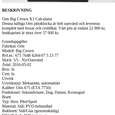
BESKRIVNING
Oris Big Crown X1 Calculator
Denna häftiga Oris pilotklocka är helt oanvänd och levereras
komplett med boxar och certifikat. Vårt pris är endast 22 900 kr,
butikspriset är strax över 37 000 kr.
Grunduppgifter
Fabrikat: Oris
Modell: Big Crown
Ref.nr.: 675 7648 4264-07 5 23 77
Skick: 5/5 - Ny/Oanvänd
Årtal: 2016-05-02
Box: Ja
Cert: Ja
Urverk
Urverkstyp: Mekaniskt, automatiskt
Kaliber: Oris 675 (ETA 7750)
Funktioner: Sekundvisare, Dag, Datum, Kronograf
Boett
Typ: Herr, Pilot/Sport
Material: Stål, PVD-behandlad
Bakboett: Stål/Glas (genomskinlig)