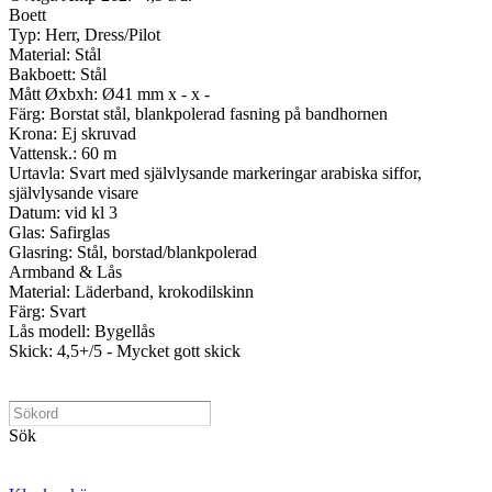
Boett
Typ: Herr, Dress/Pilot
Material: Stål
Bakboett: Stål
Mått Øxbxh: Ø41 mm x - x -
Färg: Borstat stål, blankpolerad fasning på bandhornen
Krona: Ej skruvad
Vattensk.: 60 m
Urtavla: Svart med självlysande markeringar arabiska siffor,
självlysande visare
Datum: vid kl 3
Glas: Safirglas
Glasring: Stål, borstad/blankpolerad
Armband & Lås
Material: Läderband, krokodilskinn
Färg: Svart
Lås modell: Bygellås
Skick: 4,5+/5 - Mycket gott skick
Sök