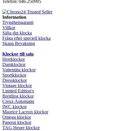
Telefon: 046-250995
Information
Trygghetsgaranti
Villkor
Sälja din klocka
Fråga efter speciell klocka
Skapa Bevakning
Klockor till salu
Herrklockor
Damklockor
Vattentäta klockor
Sportklockor
Dressklockor
Vintage klockor
Limited Edition's
Breitling klockor
Creux Automatiq
IWC klockor
Maurice Lacroix klockor
Omega klockor
Panerai klockor
TAG Heuer klockor