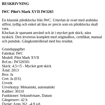
BESKRIVNING
IWC Pilot’s Mark XVII IW3265
En klassisk pilotklocka från IWC. Urtavlan är svart med arabiska
siffror, tydlig och enkel att läsa av precis som en pilotklocka skall
vara.
Klockan är sparsamt använd och är i mycket gott skick, nära
nyskick. Den levereras komplett med originalbox, certifikat, manual
och putsduk. Gångkontrollerad med bra resultat.
Grunduppgifter
Fabrikat: IWC
Modell: Pilot Mark XVII
Ref.nr.: IW326501
Skick: 4,5+/5 - Mycket gott skick
Årtal: 2013
Box: Ja
Cert: Ja (ES)
Urverk
Urverkstyp: Mekaniskt, automatiskt
Kaliber: 30110
Funktioner: Sekundvisare, Datum
Gångreserv: 42 h
Övrigt: Amp 262. -4,9 s/d.