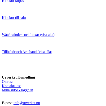
Klockor köpes
Klockor till salu
Watchwinders och boxar (visa alla)
Tillbehör och Armband (visa alla)
Urverket förmedling
Om oss
Kontakta oss
Mina sidor - logga in
E-post:
info@urverket.nu