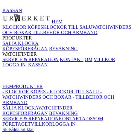
KASSAN
HEM
KLOCKOR KÖPES
KLOCKOR TILL SALU
WATCHWINDERS
OCH BOXAR
TILLBEHÖR OCH ARMBAND
PRODUKTER
SÄLJA KLOCKA
KÖPESFÖRFRÅGAN
BEVAKNING
WATCHFINDER
SERVICE & REPARATION
KONTAKT
OM
VILLKOR
LOGGA IN
KASSAN
HEM
PRODUKTER
- KLOCKOR KÖPES
- KLOCKOR TILL SALU
-
WATCHWINDERS OCH BOXAR
- TILLBEHÖR OCH
ARMBAND
SÄLJA KLOCKA
WATCHFINDER
KÖPESFÖRFRÅGAN
BEVAKNING
SERVICE & REPARATION
KONTAKTA OSS
OM
FÖRETAGET
VILLKOR
LOGGA IN
Slutsålda artiklar