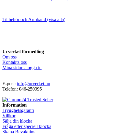
Tillbehör och Armband (visa alla)
Urverket förmedling
Om oss
Kontakta oss
Mina sidor - logga in
E-post:
info@urverket.nu
Telefon: 046-250995
Information
Trygghetsgaranti
Villkor
Sälja din klocka
Fråga efter speciell klocka
Skapa Bevakning