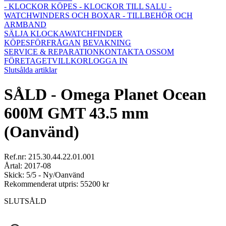
- KLOCKOR KÖPES
- KLOCKOR TILL SALU
-
WATCHWINDERS OCH BOXAR
- TILLBEHÖR OCH
ARMBAND
SÄLJA KLOCKA
WATCHFINDER
KÖPESFÖRFRÅGAN
BEVAKNING
SERVICE & REPARATION
KONTAKTA OSS
OM
FÖRETAGET
VILLKOR
LOGGA IN
Slutsålda artiklar
SÅLD - Omega Planet Ocean
600M GMT 43.5 mm
(Oanvänd)
Ref.nr: 215.30.44.22.01.001
Årtal: 2017-08
Skick: 5/5 - Ny/Oanvänd
Rekommenderat utpris: 55200 kr
SLUTSÅLD