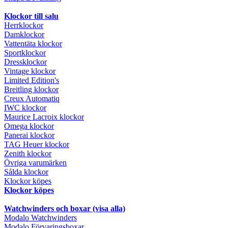
Klockor till salu
Herrklockor
Damklockor
Vattentäta klockor
Sportklockor
Dressklockor
Vintage klockor
Limited Edition's
Breitling klockor
Creux Automatiq
IWC klockor
Maurice Lacroix klockor
Omega klockor
Panerai klockor
TAG Heuer klockor
Zenith klockor
Övriga varumärken
Sålda klockor
Klockor köpes
Klockor köpes
Watchwinders och boxar (visa alla)
Modalo Watchwinders
Modalo Förvaringsboxar