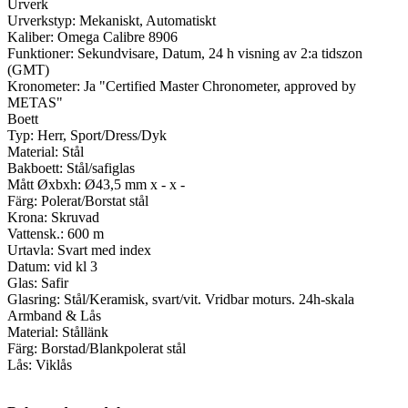
Urverk
Urverkstyp: Mekaniskt, Automatiskt
Kaliber: Omega Calibre 8906
Funktioner: Sekundvisare, Datum, 24 h visning av 2:a tidszon
(GMT)
Kronometer: Ja "Certified Master Chronometer, approved by
METAS"
Boett
Typ: Herr, Sport/Dress/Dyk
Material: Stål
Bakboett: Stål/safiglas
Mått Øxbxh: Ø43,5 mm x - x -
Färg: Polerat/Borstat stål
Krona: Skruvad
Vattensk.: 600 m
Urtavla: Svart med index
Datum: vid kl 3
Glas: Safir
Glasring: Stål/Keramisk, svart/vit. Vridbar moturs. 24h-skala
Armband & Lås
Material: Stållänk
Färg: Borstad/Blankpolerat stål
Lås: Viklås