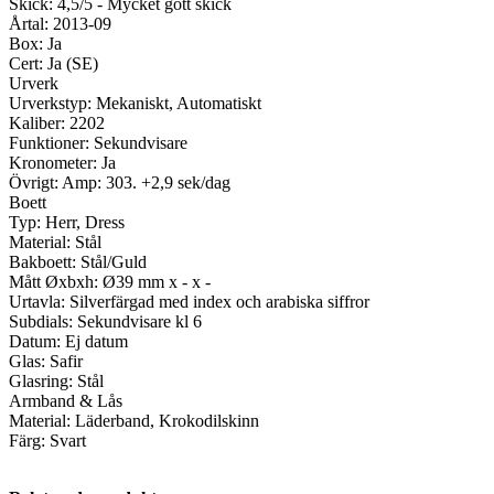
Skick: 4,5/5 - Mycket gott skick
Årtal: 2013-09
Box: Ja
Cert: Ja (SE)
Urverk
Urverkstyp: Mekaniskt, Automatiskt
Kaliber: 2202
Funktioner: Sekundvisare
Kronometer: Ja
Övrigt: Amp: 303. +2,9 sek/dag
Boett
Typ: Herr, Dress
Material: Stål
Bakboett: Stål/Guld
Mått Øxbxh: Ø39 mm x - x -
Urtavla: Silverfärgad med index och arabiska siffror
Subdials: Sekundvisare kl 6
Datum: Ej datum
Glas: Safir
Glasring: Stål
Armband & Lås
Material: Läderband, Krokodilskinn
Färg: Svart