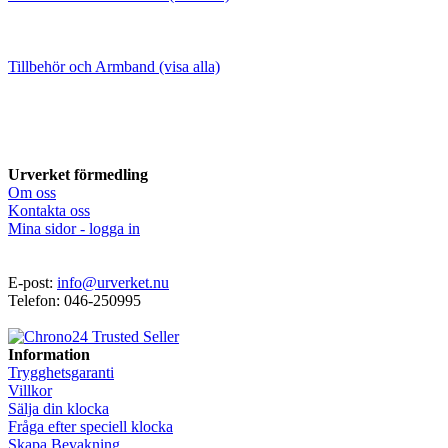
Tillbehör och Armband (visa alla)
Urverket förmedling
Om oss
Kontakta oss
Mina sidor - logga in
E-post:
info@urverket.nu
Telefon: 046-250995
Information
Trygghetsgaranti
Villkor
Sälja din klocka
Fråga efter speciell klocka
Skapa Bevakning