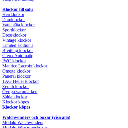
Klockor till salu
Herrklockor
Damklockor
Vattentäta klockor
Sportklockor
Dressklockor
Vintage klockor
Limited Edition's
Breitling klockor
Creux Automatiq
IWC klockor
Maurice Lacroix klockor
Omega klockor
Panerai klockor
TAG Heuer klockor
Zenith klockor
Övriga varumärken
Sålda klockor
Klockor köpes
Klockor köpes
Watchwinders och boxar (visa alla)
Modalo Watchwinders
Modalo Förvaringsboxar