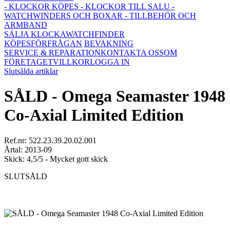
- KLOCKOR KÖPES
- KLOCKOR TILL SALU
-
WATCHWINDERS OCH BOXAR
- TILLBEHÖR OCH
ARMBAND
SÄLJA KLOCKA
WATCHFINDER
KÖPESFÖRFRÅGAN
BEVAKNING
SERVICE & REPARATION
KONTAKTA OSS
OM
FÖRETAGET
VILLKOR
LOGGA IN
Slutsålda artiklar
SÅLD - Omega Seamaster 1948
Co-Axial Limited Edition
Ref.nr: 522.23.39.20.02.001
Årtal: 2013-09
Skick: 4,5/5 - Mycket gott skick
SLUTSÅLD