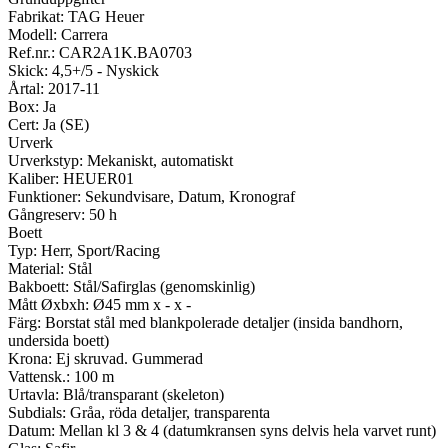
Fabrikat: TAG Heuer
Modell: Carrera
Ref.nr.: CAR2A1K.BA0703
Skick: 4,5+/5 - Nyskick
Årtal: 2017-11
Box: Ja
Cert: Ja (SE)
Urverk
Urverkstyp: Mekaniskt, automatiskt
Kaliber: HEUER01
Funktioner: Sekundvisare, Datum, Kronograf
Gångreserv: 50 h
Boett
Typ: Herr, Sport/Racing
Material: Stål
Bakboett: Stål/Safirglas (genomskinlig)
Mått Øxbxh: Ø45 mm x - x -
Färg: Borstat stål med blankpolerade detaljer (insida bandhorn,
undersida boett)
Krona: Ej skruvad. Gummerad
Vattensk.: 100 m
Urtavla: Blå/transparant (skeleton)
Subdials: Gråa, röda detaljer, transparenta
Datum: Mellan kl 3 & 4 (datumkransen syns delvis hela varvet runt)