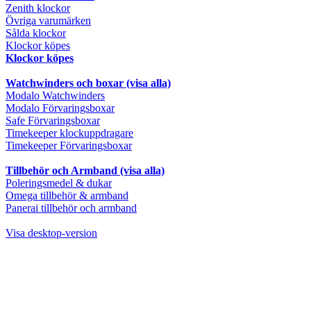
Zenith klockor
Övriga varumärken
Sålda klockor
Klockor köpes
Klockor köpes
Watchwinders och boxar (visa alla)
Modalo Watchwinders
Modalo Förvaringsboxar
Safe Förvaringsboxar
Timekeeper klockuppdragare
Timekeeper Förvaringsboxar
Tillbehör och Armband (visa alla)
Poleringsmedel & dukar
Omega tillbehör & armband
Panerai tillbehör och armband
Visa desktop-version