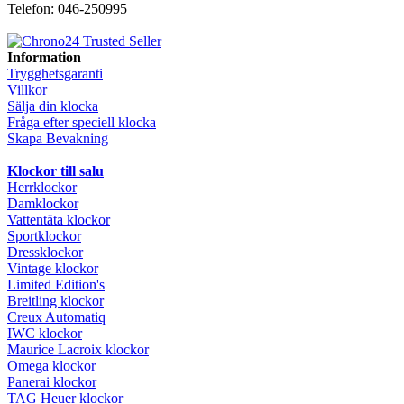
Telefon: 046-250995
Information
Trygghetsgaranti
Villkor
Sälja din klocka
Fråga efter speciell klocka
Skapa Bevakning
Klockor till salu
Herrklockor
Damklockor
Vattentäta klockor
Sportklockor
Dressklockor
Vintage klockor
Limited Edition's
Breitling klockor
Creux Automatiq
IWC klockor
Maurice Lacroix klockor
Omega klockor
Panerai klockor
TAG Heuer klockor