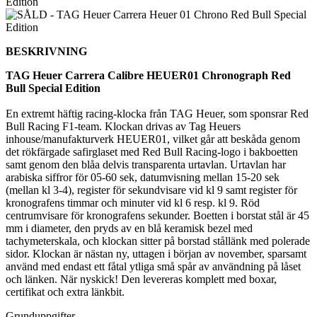
BESKRIVNING
TAG Heuer Carrera Calibre HEUER01 Chronograph Red
Bull Special Edition
En extremt häftig racing-klocka från TAG Heuer, som sponsrar Red
Bull Racing F1-team. Klockan drivas av Tag Heuers
inhouse/manufakturverk HEUER01, vilket går att beskåda genom
det rökfärgade safirglaset med Red Bull Racing-logo i bakboetten
samt genom den blåa delvis transparenta urtavlan. Urtavlan har
arabiska siffror för 05-60 sek, datumvisning mellan 15-20 sek
(mellan kl 3-4), register för sekundvisare vid kl 9 samt register för
kronografens timmar och minuter vid kl 6 resp. kl 9. Röd
centrumvisare för kronografens sekunder. Boetten i borstat stål är 45
mm i diameter, den pryds av en blå keramisk bezel med
tachymeterskala, och klockan sitter på borstad stållänk med polerade
sidor. Klockan är nästan ny, uttagen i början av november, sparsamt
använd med endast ett fåtal ytliga små spår av användning på låset
och länken. När nyskick! Den levereras komplett med boxar,
certifikat och extra länkbit.
Grunduppgifter