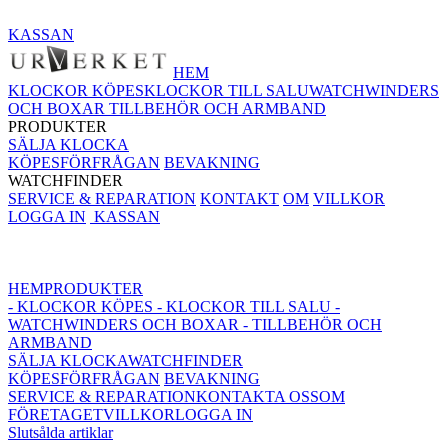
KASSAN
HEM
KLOCKOR KÖPES
KLOCKOR TILL SALU
WATCHWINDERS
OCH BOXAR
TILLBEHÖR OCH ARMBAND
PRODUKTER
SÄLJA KLOCKA
KÖPESFÖRFRÅGAN
BEVAKNING
WATCHFINDER
SERVICE & REPARATION
KONTAKT
OM
VILLKOR
LOGGA IN
KASSAN
HEM
PRODUKTER
- KLOCKOR KÖPES
- KLOCKOR TILL SALU
-
WATCHWINDERS OCH BOXAR
- TILLBEHÖR OCH
ARMBAND
SÄLJA KLOCKA
WATCHFINDER
KÖPESFÖRFRÅGAN
BEVAKNING
SERVICE & REPARATION
KONTAKTA OSS
OM
FÖRETAGET
VILLKOR
LOGGA IN
Slutsålda artiklar