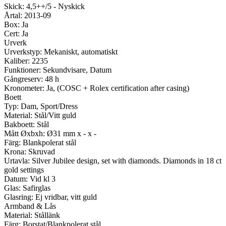
Skick: 4,5++/5 - Nyskick
Årtal: 2013-09
Box: Ja
Cert: Ja
Urverk
Urverkstyp: Mekaniskt, automatiskt
Kaliber: 2235
Funktioner: Sekundvisare, Datum
Gångreserv: 48 h
Kronometer: Ja, (COSC + Rolex certification after casing)
Boett
Typ: Dam, Sport/Dress
Material: Stål/Vitt guld
Bakboett: Stål
Mått Øxbxh: Ø31 mm x - x -
Färg: Blankpolerat stål
Krona: Skruvad
Urtavla: Silver Jubilee design, set with diamonds. Diamonds in 18 ct
gold settings
Datum: Vid kl 3
Glas: Safirglas
Glasring: Ej vridbar, vitt guld
Armband & Lås
Material: Stållänk
Färg: Borstat/Blankpolerat stål