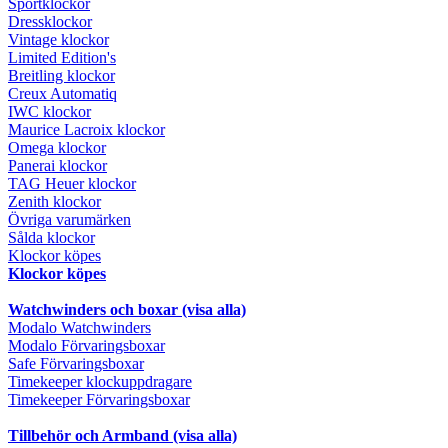
Sportklockor
Dressklockor
Vintage klockor
Limited Edition's
Breitling klockor
Creux Automatiq
IWC klockor
Maurice Lacroix klockor
Omega klockor
Panerai klockor
TAG Heuer klockor
Zenith klockor
Övriga varumärken
Sålda klockor
Klockor köpes
Klockor köpes
Watchwinders och boxar (visa alla)
Modalo Watchwinders
Modalo Förvaringsboxar
Safe Förvaringsboxar
Timekeeper klockuppdragare
Timekeeper Förvaringsboxar
Tillbehör och Armband (visa alla)