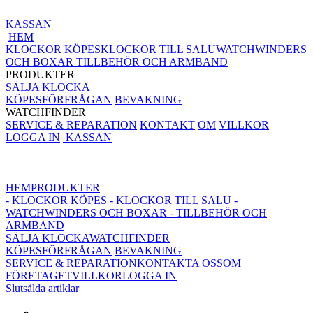
KASSAN
HEM
KLOCKOR KÖPES
KLOCKOR TILL SALU
WATCHWINDERS
OCH BOXAR
TILLBEHÖR OCH ARMBAND
PRODUKTER
SÄLJA KLOCKA
KÖPESFÖRFRÅGAN
BEVAKNING
WATCHFINDER
SERVICE & REPARATION
KONTAKT
OM
VILLKOR
LOGGA IN
KASSAN
HEM
PRODUKTER
- KLOCKOR KÖPES
- KLOCKOR TILL SALU
-
WATCHWINDERS OCH BOXAR
- TILLBEHÖR OCH
ARMBAND
SÄLJA KLOCKA
WATCHFINDER
KÖPESFÖRFRÅGAN
BEVAKNING
SERVICE & REPARATION
KONTAKTA OSS
OM
FÖRETAGET
VILLKOR
LOGGA IN
Slutsålda artiklar