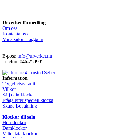
Urverket förmedling
Om oss
Kontakta oss
Mina sidor - logga in
E-post:
info@urverket.nu
Telefon: 046-250995
Information
Trygghetsgaranti
Villkor
Sälja din klocka
Fråga efter speciell klocka
Skapa Bevakning
Klockor till salu
Herrklockor
Damklockor
Vattentäta klockor