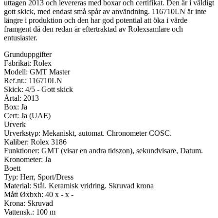
uttagen 2013 och levereras med boxar och certifikat. Den är i väldigt
gott skick, med endast små spår av användning. 116710LN är inte
längre i produktion och den har god potential att öka i värde
framgent då den redan är eftertraktad av Rolexsamlare och
entusiaster.
Grunduppgifter
Fabrikat: Rolex
Modell: GMT Master
Ref.nr.: 116710LN
Skick: 4/5 - Gott skick
Årtal: 2013
Box: Ja
Cert: Ja (UAE)
Urverk
Urverkstyp: Mekaniskt, automat. Chronometer COSC.
Kaliber: Rolex 3186
Funktioner: GMT (visar en andra tidszon), sekundvisare, Datum.
Kronometer: Ja
Boett
Typ: Herr, Sport/Dress
Material: Stål. Keramisk vridring. Skruvad krona
Mått Øxbxh: 40 x - x -
Krona: Skruvad
Vattensk.: 100 m