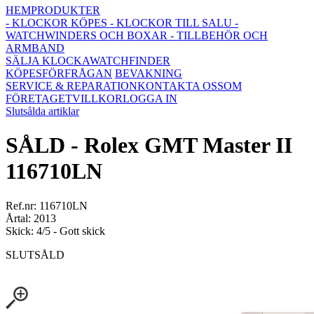
HEM
PRODUKTER
- KLOCKOR KÖPES
- KLOCKOR TILL SALU
-
WATCHWINDERS OCH BOXAR
- TILLBEHÖR OCH
ARMBAND
SÄLJA KLOCKA
WATCHFINDER
KÖPESFÖRFRÅGAN
BEVAKNING
SERVICE & REPARATION
KONTAKTA OSS
OM
FÖRETAGET
VILLKOR
LOGGA IN
Slutsålda artiklar
SÅLD - Rolex GMT Master II
116710LN
Ref.nr: 116710LN
Årtal: 2013
Skick: 4/5 - Gott skick
SLUTSÅLD