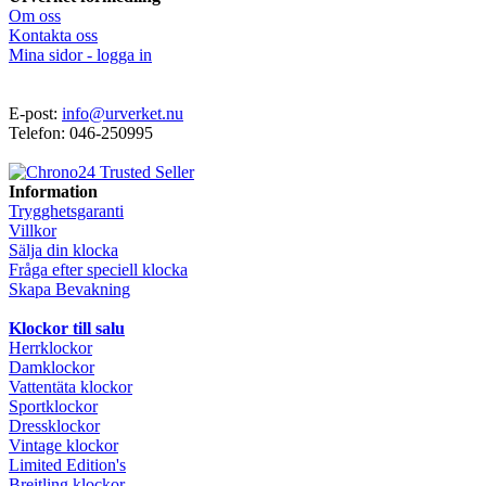
Om oss
Kontakta oss
Mina sidor - logga in
E-post:
info@urverket.nu
Telefon: 046-250995
Information
Trygghetsgaranti
Villkor
Sälja din klocka
Fråga efter speciell klocka
Skapa Bevakning
Klockor till salu
Herrklockor
Damklockor
Vattentäta klockor
Sportklockor
Dressklockor
Vintage klockor
Limited Edition's
Breitling klockor