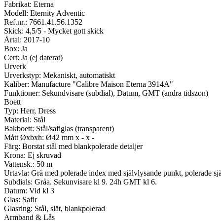
Fabrikat: Eterna
Modell: Eternity Adventic
Ref.nr.: 7661.41.56.1352
Skick: 4,5/5 - Mycket gott skick
Årtal: 2017-10
Box: Ja
Cert: Ja (ej daterat)
Urverk
Urverkstyp: Mekaniskt, automatiskt
Kaliber: Manufacture "Calibre Maison Eterna 3914A"
Funktioner: Sekundvisare (subdial), Datum, GMT (andra tidszon)
Boett
Typ: Herr, Dress
Material: Stål
Bakboett: Stål/safiglas (transparent)
Mått Øxbxh: Ø42 mm x - x -
Färg: Borstat stål med blankpolerade detaljer
Krona: Ej skruvad
Vattensk.: 50 m
Urtavla: Grå med polerade index med självlysande punkt, polerade sjä
Subdials: Gråa. Sekunvisare kl 9. 24h GMT kl 6.
Datum: Vid kl 3
Glas: Safir
Glasring: Stål, slät, blankpolerad
Armband & Lås