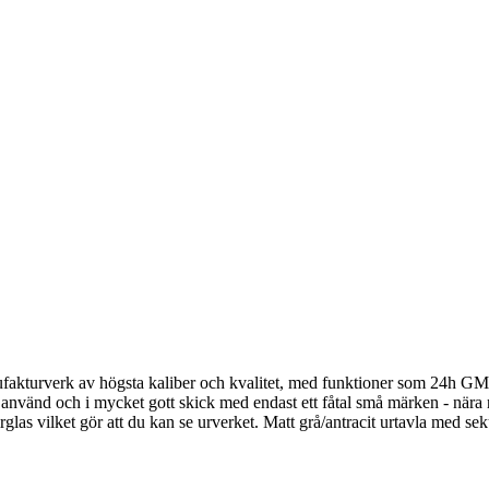
ufakturverk av högsta kaliber och kvalitet, med funktioner som 24h GMT
 använd och i mycket gott skick med endast ett fåtal små märken - nära n
las vilket gör att du kan se urverket. Matt grå/antracit urtavla med sekun