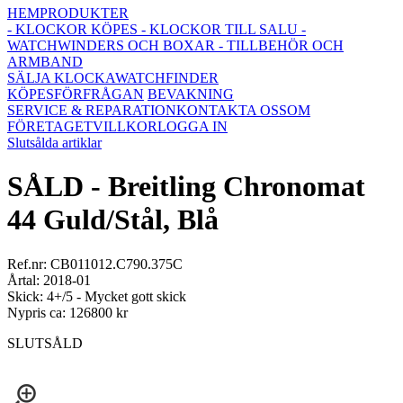
HEM
PRODUKTER
- KLOCKOR KÖPES
- KLOCKOR TILL SALU
-
WATCHWINDERS OCH BOXAR
- TILLBEHÖR OCH
ARMBAND
SÄLJA KLOCKA
WATCHFINDER
KÖPESFÖRFRÅGAN
BEVAKNING
SERVICE & REPARATION
KONTAKTA OSS
OM
FÖRETAGET
VILLKOR
LOGGA IN
Slutsålda artiklar
SÅLD - Breitling Chronomat
44 Guld/Stål, Blå
Ref.nr: CB011012.C790.375C
Årtal: 2018-01
Skick: 4+/5 - Mycket gott skick
Nypris ca: 126800 kr
SLUTSÅLD