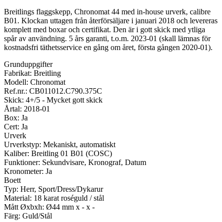
Breitlings flaggskepp, Chronomat 44 med in-house urverk, calibre
B01. Klockan uttagen från återförsäljare i januari 2018 och levereras
komplett med boxar och certifikat. Den är i gott skick med ytliga
spår av användning. 5 års garanti, t.o.m. 2023-01 (skall lämnas för
kostnadsfri täthetsservice en gång om året, första gången 2020-01).
Grunduppgifter
Fabrikat: Breitling
Modell: Chronomat
Ref.nr.: CB011012.C790.375C
Skick: 4+/5 - Mycket gott skick
Årtal: 2018-01
Box: Ja
Cert: Ja
Urverk
Urverkstyp: Mekaniskt, automatiskt
Kaliber: Breitling 01 B01 (COSC)
Funktioner: Sekundvisare, Kronograf, Datum
Kronometer: Ja
Boett
Typ: Herr, Sport/Dress/Dykarur
Material: 18 karat roséguld / stål
Mått Øxbxh: Ø44 mm x - x -
Färg: Guld/Stål