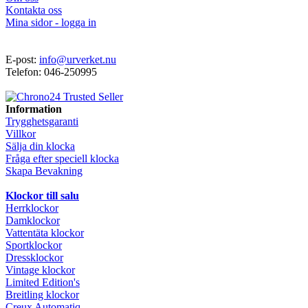
Kontakta oss
Mina sidor - logga in
E-post:
info@urverket.nu
Telefon: 046-250995
Information
Trygghetsgaranti
Villkor
Sälja din klocka
Fråga efter speciell klocka
Skapa Bevakning
Klockor till salu
Herrklockor
Damklockor
Vattentäta klockor
Sportklockor
Dressklockor
Vintage klockor
Limited Edition's
Breitling klockor
Creux Automatiq