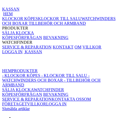
KASSAN
HEM
KLOCKOR KÖPES
KLOCKOR TILL SALU
WATCHWINDERS
OCH BOXAR
TILLBEHÖR OCH ARMBAND
PRODUKTER
SÄLJA KLOCKA
KÖPESFÖRFRÅGAN
BEVAKNING
WATCHFINDER
SERVICE & REPARATION
KONTAKT
OM
VILLKOR
LOGGA IN
KASSAN
HEM
PRODUKTER
- KLOCKOR KÖPES
- KLOCKOR TILL SALU
-
WATCHWINDERS OCH BOXAR
- TILLBEHÖR OCH
ARMBAND
SÄLJA KLOCKA
WATCHFINDER
KÖPESFÖRFRÅGAN
BEVAKNING
SERVICE & REPARATION
KONTAKTA OSS
OM
FÖRETAGET
VILLKOR
LOGGA IN
Slutsålda artiklar