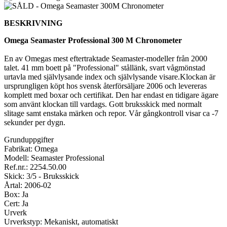
BESKRIVNING
Omega Seamaster Professional 300 M Chronometer
En av Omegas mest eftertraktade Seamaster-modeller från 2000
talet. 41 mm boett på "Professional" stållänk, svart vågmönstad
urtavla med självlysande index och självlysande visare.Klockan är
ursprungligen köpt hos svensk återförsäljare 2006 och levereras
komplett med boxar och certifikat. Den har endast en tidigare ägare
som använt klockan till vardags. Gott bruksskick med normalt
slitage samt enstaka märken och repor. Vår gångkontroll visar ca -7
sekunder per dygn.
Grunduppgifter
Fabrikat: Omega
Modell: Seamaster Professional
Ref.nr.: 2254.50.00
Skick: 3/5 - Bruksskick
Årtal: 2006-02
Box: Ja
Cert: Ja
Urverk
Urverkstyp: Mekaniskt, automatiskt