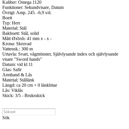
Kaliber: Omega 1120
Funktioner: Sekundvisare, Datum
Övrigt: Amp. 245. -6,9 s/d.
Boett
Typ: Herr
Material: Stål
Bakboett: Stål, solid
Mått Øxbxh: 41 mm x - x -
Krona: Skruvad
Vattensk.: 300 m
Urtavla: Svart, vågmönster, Självlysande index och självlysande
visare "Sword hands"
Datum: vid kl 11
Glas: Safir
Armband & Lås
Material: Stållänk
Längd: ca 20 cm + 0 länkbitar
Lås: Viklås
Skick: 3/5 - Bruksskick
Sök