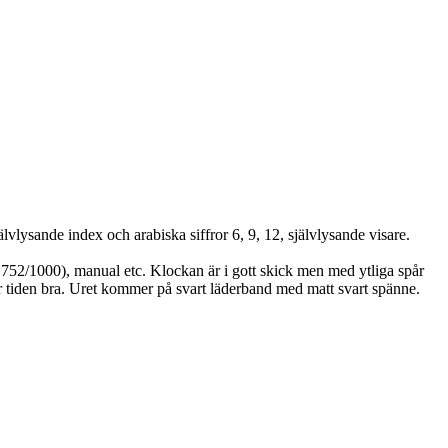
lysande index och arabiska siffror 6, 9, 12, självlysande visare.
r 752/1000), manual etc. Klockan är i gott skick men med ytliga spår
r tiden bra. Uret kommer på svart läderband med matt svart spänne.