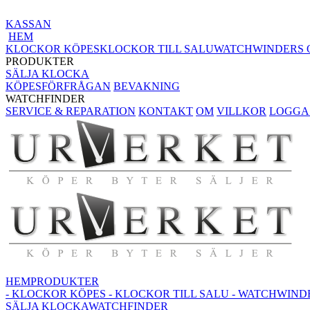
KASSAN
HEM
KLOCKOR KÖPES
KLOCKOR TILL SALU
WATCHWINDERS 
PRODUKTER
SÄLJA KLOCKA
KÖPESFÖRFRÅGAN
BEVAKNING
WATCHFINDER
SERVICE & REPARATION
KONTAKT
OM
VILLKOR
LOGGA 
HEM
PRODUKTER
- KLOCKOR KÖPES
- KLOCKOR TILL SALU
- WATCHWIND
SÄLJA KLOCKA
WATCHFINDER