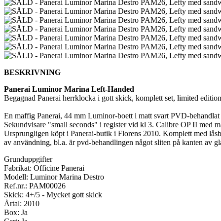
BESKRIVNING
Panerai Luminor Marina Left-Handed
Begagnad Panerai herrklocka i gott skick, komplett set, limited edition
En maffig Panerai, 44 mm Luminor-boett i matt svart PVD-behandlat stå
Sekundvisare "small seconds" i register vid kl 3. Calibre OP II med m
Ursprungligen köpt i Panerai-butik i Florens 2010. Komplett med låsbar
av användning, bl.a. är pvd-behandlingen något sliten på kanten av g
Grunduppgifter
Fabrikat: Officine Panerai
Modell: Luminor Marina Destro
Ref.nr.: PAM00026
Skick: 4+/5 - Mycket gott skick
Årtal: 2010
Box: Ja