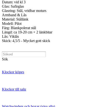
Datum: vid kl 3
Glas: Safirglas
Glasring: Stål, vridbar moturs
Armband & Lås
Material: Stållänk
Modell: Pilot
Färg: Blankpolerat stål
Längd: ca 19-20 cm + 2 länkbitar
Lås: Viklås
Skick: 4,5/5 - Mycket gott skick
Sök
Klockor köpes
Klockor till salu
Watchwinders och boxar (visa alla)