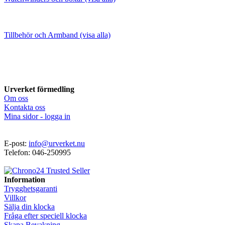
Tillbehör och Armband (visa alla)
Urverket förmedling
Om oss
Kontakta oss
Mina sidor - logga in
E-post:
info@urverket.nu
Telefon: 046-250995
Information
Trygghetsgaranti
Villkor
Sälja din klocka
Fråga efter speciell klocka
Skapa Bevakning