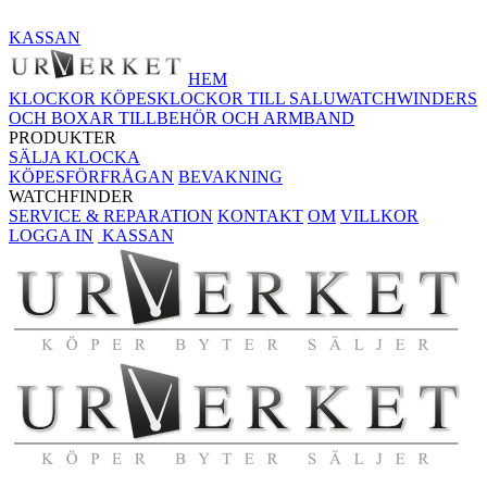
KASSAN
HEM
KLOCKOR KÖPES
KLOCKOR TILL SALU
WATCHWINDERS
OCH BOXAR
TILLBEHÖR OCH ARMBAND
PRODUKTER
SÄLJA KLOCKA
KÖPESFÖRFRÅGAN
BEVAKNING
WATCHFINDER
SERVICE & REPARATION
KONTAKT
OM
VILLKOR
LOGGA IN
KASSAN