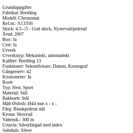
Grunduppgifter
Fabrikat: Breitling
Modell: Chronomat
Ref.nr.: A13356
Skick: 4,5--/5 - Gott skick, Nyservad/polerad
Årtal: 2007
Box: Ja
Cert: Ja
Urverk
Urverkstyp: Mekaniskt, automatiskt
Kaliber: Breitling 13
Funktioner: Sekundvisare, Datum, Kronograf
Gångreserv: 42
Kronometer: Ja
Boett
Typ: Herr, Sport
Material: Stål
Bakboett: Stål
Mått Øxbxh: Ø44 mm x - x -
Färg: Blankpolerat stål
Krona: Skruvad
Vattensk.: 300 m
Urtavla: Silverfärgad med index
Subdials: Silver