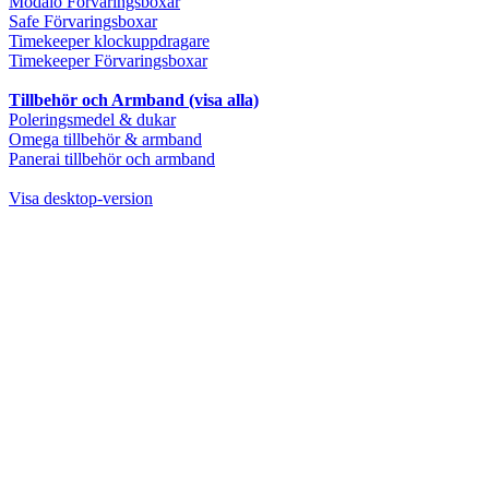
Modalo Förvaringsboxar
Safe Förvaringsboxar
Timekeeper klockuppdragare
Timekeeper Förvaringsboxar
Tillbehör och Armband (visa alla)
Poleringsmedel & dukar
Omega tillbehör & armband
Panerai tillbehör och armband
Visa desktop-version