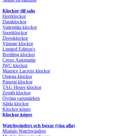
Klockor till salu
Herrklockor
Damklockor
Vattentäta klockor
Sportklockor
Dressklockor
Vintage klockor
Limited Edition's
Breitling klockor
Creux Automatiq
IWC klockor
Maurice Lacroix klockor
Omega klockor
Panerai klockor
TAG Heuer klockor
Zenith klockor
Övriga varumärken
Sålda klockor
Klockor köpes
Klockor köpes
Watchwinders och boxar (visa alla)
Modalo Watchwinders