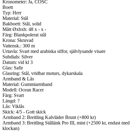
Kronometer: Ja, COSC
Boett
Typ: Herr
Material: Stål
Bakboett: Stål, solid
Mått Øxbxh: 48 x - x -
Färg: Blankpolerat stål
Krona: Skruvad
Vattensk.: 300 m
Urtavla: Svart med arabiska siffor, självlysande visare
Subdials: Silver
Datum: vid kl 3
Glas: Safir
Glasring: Stål, vridbar moturs, dykarskala
Armband & Lås
Material: Gummiarmband
Modell: Ocean Racer
Färg: Svart
Längd: ?
Lås: Viklås
Skick: 4/5 - Gott skick
Armband 2: Breitling Kalvläder Brunt (+800 kr)
Armband 3: Breitling Stållänk Pro III, mint (+2500 kr, endast med
klockan)