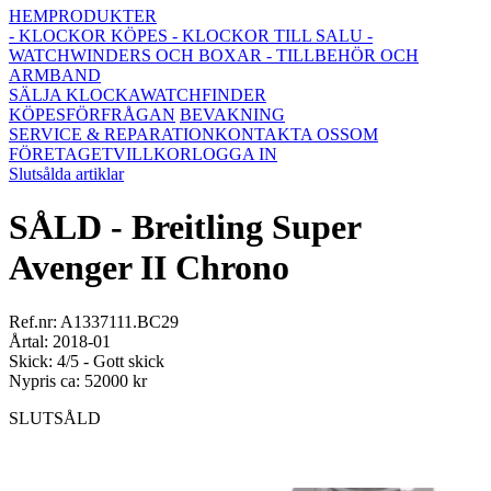
HEM
PRODUKTER
- KLOCKOR KÖPES
- KLOCKOR TILL SALU
-
WATCHWINDERS OCH BOXAR
- TILLBEHÖR OCH
ARMBAND
SÄLJA KLOCKA
WATCHFINDER
KÖPESFÖRFRÅGAN
BEVAKNING
SERVICE & REPARATION
KONTAKTA OSS
OM
FÖRETAGET
VILLKOR
LOGGA IN
Slutsålda artiklar
SÅLD - Breitling Super
Avenger II Chrono
Ref.nr: A1337111.BC29
Årtal: 2018-01
Skick: 4/5 - Gott skick
Nypris ca: 52000 kr
SLUTSÅLD