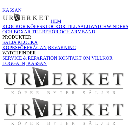
KASSAN
HEM
KLOCKOR KÖPES
KLOCKOR TILL SALU
WATCHWINDERS
OCH BOXAR
TILLBEHÖR OCH ARMBAND
PRODUKTER
SÄLJA KLOCKA
KÖPESFÖRFRÅGAN
BEVAKNING
WATCHFINDER
SERVICE & REPARATION
KONTAKT
OM
VILLKOR
LOGGA IN
KASSAN