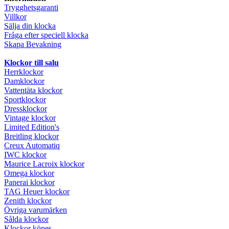
Trygghetsgaranti
Villkor
Sälja din klocka
Fråga efter speciell klocka
Skapa Bevakning
Klockor till salu
Herrklockor
Damklockor
Vattentäta klockor
Sportklockor
Dressklockor
Vintage klockor
Limited Edition's
Breitling klockor
Creux Automatiq
IWC klockor
Maurice Lacroix klockor
Omega klockor
Panerai klockor
TAG Heuer klockor
Zenith klockor
Övriga varumärken
Sålda klockor
Klockor köpes