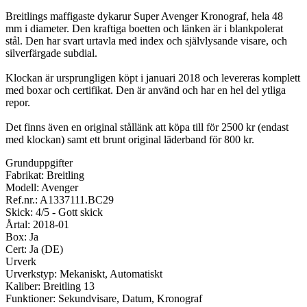
Breitlings maffigaste dykarur Super Avenger Kronograf, hela 48
mm i diameter. Den kraftiga boetten och länken är i blankpolerat
stål. Den har svart urtavla med index och självlysande visare, och
silverfärgade subdial.
Klockan är ursprungligen köpt i januari 2018 och levereras komplett
med boxar och certifikat. Den är använd och har en hel del ytliga
repor.
Det finns även en original stållänk att köpa till för 2500 kr (endast
med klockan) samt ett brunt original läderband för 800 kr.
Grunduppgifter
Fabrikat: Breitling
Modell: Avenger
Ref.nr.: A1337111.BC29
Skick: 4/5 - Gott skick
Årtal: 2018-01
Box: Ja
Cert: Ja (DE)
Urverk
Urverkstyp: Mekaniskt, Automatiskt
Kaliber: Breitling 13
Funktioner: Sekundvisare, Datum, Kronograf