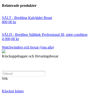
Relaterade produkter
SÅLT - Breitling Kalvläder Brunt
800,00 kr
SÅLD - Breitling Stållänk Professional III, mint condition
4 000,00 kr
Watchwinders och boxar (visa alla)
Klockuppdragare och förvaringsboxar
Sök
Klockor köpes