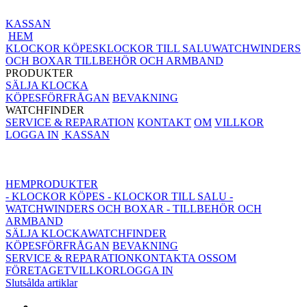
KASSAN
HEM
KLOCKOR KÖPES
KLOCKOR TILL SALU
WATCHWINDERS
OCH BOXAR
TILLBEHÖR OCH ARMBAND
PRODUKTER
SÄLJA KLOCKA
KÖPESFÖRFRÅGAN
BEVAKNING
WATCHFINDER
SERVICE & REPARATION
KONTAKT
OM
VILLKOR
LOGGA IN
KASSAN
HEM
PRODUKTER
- KLOCKOR KÖPES
- KLOCKOR TILL SALU
-
WATCHWINDERS OCH BOXAR
- TILLBEHÖR OCH
ARMBAND
SÄLJA KLOCKA
WATCHFINDER
KÖPESFÖRFRÅGAN
BEVAKNING
SERVICE & REPARATION
KONTAKTA OSS
OM
FÖRETAGET
VILLKOR
LOGGA IN
Slutsålda artiklar