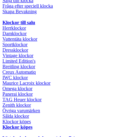
Sälja din klocka
Fråga efter speciell klocka
Skapa Bevakning
Klockor till salu
Herrklockor
Damklockor
Vattentäta klockor
Sportklockor
Dressklockor
Vintage klockor
Limited Edition's
Breitling klockor
Creux Automatiq
IWC klockor
Maurice Lacroix klockor
Omega klockor
Panerai klockor
TAG Heuer klockor
Zenith klockor
Övriga varumärken
Sålda klockor
Klockor köpes
Klockor köpes