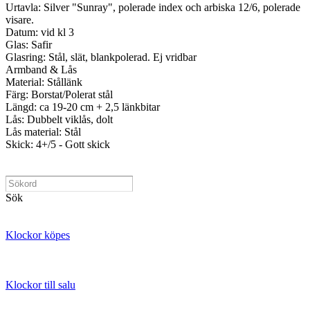
Urtavla: Silver "Sunray", polerade index och arbiska 12/6, polerade
visare.
Datum: vid kl 3
Glas: Safir
Glasring: Stål, slät, blankpolerad. Ej vridbar
Armband & Lås
Material: Stållänk
Färg: Borstat/Polerat stål
Längd: ca 19-20 cm + 2,5 länkbitar
Lås: Dubbelt viklås, dolt
Lås material: Stål
Skick: 4+/5 - Gott skick
Sök
Klockor köpes
Klockor till salu