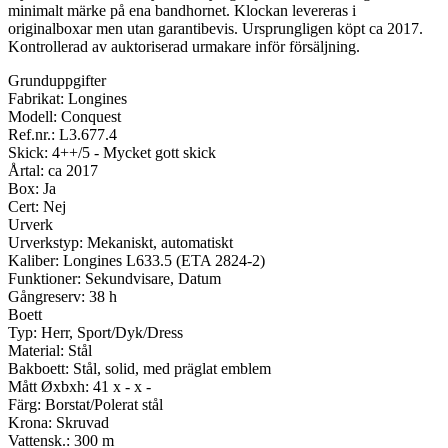
minimalt märke på ena bandhornet. Klockan levereras i
originalboxar men utan garantibevis. Ursprungligen köpt ca 2017.
Kontrollerad av auktoriserad urmakare inför försäljning.
Grunduppgifter
Fabrikat: Longines
Modell: Conquest
Ref.nr.: L3.677.4
Skick: 4++/5 - Mycket gott skick
Årtal: ca 2017
Box: Ja
Cert: Nej
Urverk
Urverkstyp: Mekaniskt, automatiskt
Kaliber: Longines L633.5 (ETA 2824-2)
Funktioner: Sekundvisare, Datum
Gångreserv: 38 h
Boett
Typ: Herr, Sport/Dyk/Dress
Material: Stål
Bakboett: Stål, solid, med präglat emblem
Mått Øxbxh: 41 x - x -
Färg: Borstat/Polerat stål
Krona: Skruvad
Vattensk.: 300 m