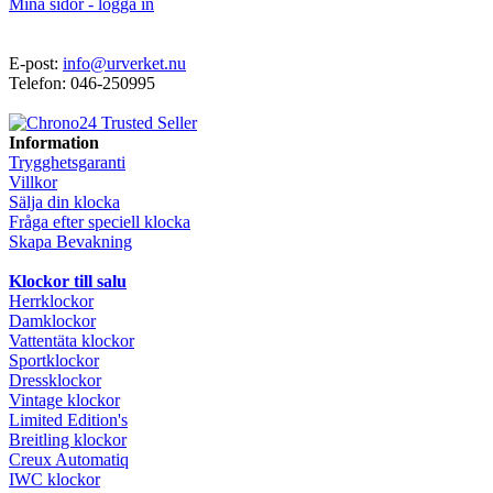
Mina sidor - logga in
E-post:
info@urverket.nu
Telefon: 046-250995
Information
Trygghetsgaranti
Villkor
Sälja din klocka
Fråga efter speciell klocka
Skapa Bevakning
Klockor till salu
Herrklockor
Damklockor
Vattentäta klockor
Sportklockor
Dressklockor
Vintage klockor
Limited Edition's
Breitling klockor
Creux Automatiq
IWC klockor