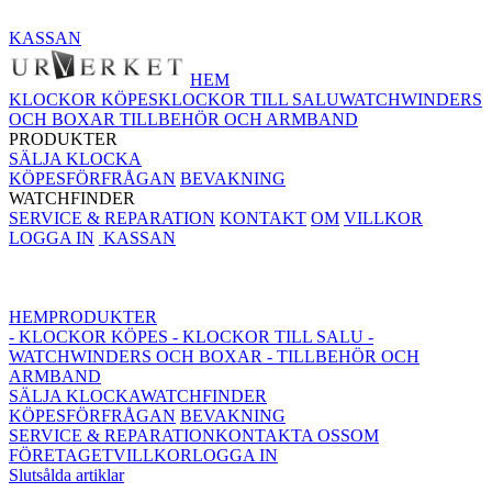
KASSAN
HEM
KLOCKOR KÖPES
KLOCKOR TILL SALU
WATCHWINDERS
OCH BOXAR
TILLBEHÖR OCH ARMBAND
PRODUKTER
SÄLJA KLOCKA
KÖPESFÖRFRÅGAN
BEVAKNING
WATCHFINDER
SERVICE & REPARATION
KONTAKT
OM
VILLKOR
LOGGA IN
KASSAN
HEM
PRODUKTER
- KLOCKOR KÖPES
- KLOCKOR TILL SALU
-
WATCHWINDERS OCH BOXAR
- TILLBEHÖR OCH
ARMBAND
SÄLJA KLOCKA
WATCHFINDER
KÖPESFÖRFRÅGAN
BEVAKNING
SERVICE & REPARATION
KONTAKTA OSS
OM
FÖRETAGET
VILLKOR
LOGGA IN
Slutsålda artiklar