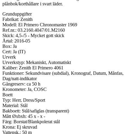
plånbok/korthållare i svart läder.
Grunduppgifter
Fabrikat: Zenith
Modell: El Primero Chronomaster 1969
Ref.nr.: 03.2160.4047/01.M2160
Skick: 4,5-/5 - Mycket gott skick
Årtal: 2016-05
Box: Ja
Cert: Ja (IT)
Urverk
Urverkstyp: Mekaniskt, Automatiskt
Kaliber: Zenith El Primero 4061
Funktioner: Sekundvisare (subdial), Kronograf, Datum, Månfas,
Dag/natt-indikator
Gångreserv: ca 50 h
Kronometer: Ja, COSC
Boett
Typ: Herr, Dress/Sport
Material: Stål
Bakboett: Stål/safiglas (transparent)
Mått Øxbxh: 45 x - x -
Färg: Borstat/Blankpolerat stål
Krona: Ej skruvad
Vattensk.: 50 m