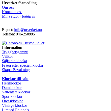
Urverket förmedling
Om oss
Kontakta oss
Mina sidor - logga in
E-post:
info@urverket.nu
Telefon: 046-250995
Information
Trygghetsgaranti
Villkor
Sälja din klocka
Fråga efter speciell klocka
Skapa Bevakning
Klockor till salu
Herrklockor
Damklockor
Vattentäta klockor
Sportklockor
Dressklockor
Vintage klockor
Limited Edition's