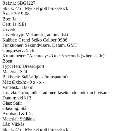
Ref.nr.: SBGJ227
Skick: 4/5 - Mycket gott bruksskick
Årtal: 2019-08
Box: Ja
Cert: Ja (SE)
Urverk
Urverkstyp: Mekaniskt, automatiskt
Kaliber: Grand Seiko Caliber 9S86
Funktioner: Sekundvisare, Datum, GMT
Gångreserv: 55 h
Kronometer: "Accuracy: -3 to +5 seconds (when static)"
Boett
Typ: Herr, Dress/Sport
Material: Stål
Bakboett: Stål/safiglas (transparent)
Mått Øxbxh: 40 x - x -
Vattensk.: 100 m
Urtavla: Grön, mönstrad med fasetterade index och visare
Datum: vid kl 3
Glas: Safir
Glasring: Stål
Armband & Lås
Material: Stållänk
Lås: Vikkås
Skick: 4/5 - Mycket gott bruksskick