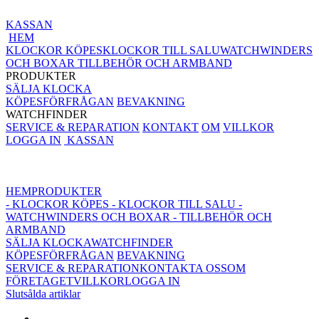
KASSAN
HEM
KLOCKOR KÖPES
KLOCKOR TILL SALU
WATCHWINDERS
OCH BOXAR
TILLBEHÖR OCH ARMBAND
PRODUKTER
SÄLJA KLOCKA
KÖPESFÖRFRÅGAN
BEVAKNING
WATCHFINDER
SERVICE & REPARATION
KONTAKT
OM
VILLKOR
LOGGA IN
KASSAN
HEM
PRODUKTER
- KLOCKOR KÖPES
- KLOCKOR TILL SALU
-
WATCHWINDERS OCH BOXAR
- TILLBEHÖR OCH
ARMBAND
SÄLJA KLOCKA
WATCHFINDER
KÖPESFÖRFRÅGAN
BEVAKNING
SERVICE & REPARATION
KONTAKTA OSS
OM
FÖRETAGET
VILLKOR
LOGGA IN
Slutsålda artiklar