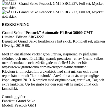
BESKRIVNING
Grand Seiko "Peacock" Automatic Hi-Beat 36000 GMT
Limited Edition SBGJ227
Begagnad Grand Seiko herrklocka i fint skick. Komplett set, uttagen
i Sverige 2019-08.
Med en enastående vacker grön urtavla, inspirerad av påfågelns
skönhet, och med förträfflig japansk precision - en av Grand Seikos
mer eftertraktade och svårfångade modeller! Läs mer här
https://www.grand-seiko.com/nl-en/special/hibeatlimited/.
Klockan är i mycket fint bruksskick med små märken och ytliga
repor från normalt "kontorsbruk". Använd ca ett år, ursprungligen
köpt i augusti 2019. Komplett med originalboxar, certifikat, Tag och
extra länkbitar. Up for grabs för den som vill ha något unikt och
fantastiskt.
Grunduppgifter
Fabrikat: Grand Seiko
Modell: Peacock GMT