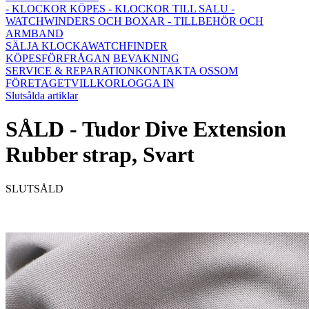
- KLOCKOR KÖPES
- KLOCKOR TILL SALU
-
WATCHWINDERS OCH BOXAR
- TILLBEHÖR OCH
ARMBAND
SÄLJA KLOCKA
WATCHFINDER
KÖPESFÖRFRÅGAN
BEVAKNING
SERVICE & REPARATION
KONTAKTA OSS
OM
FÖRETAGET
VILLKOR
LOGGA IN
Slutsålda artiklar
SÅLD - Tudor Dive Extension
Rubber strap, Svart
SLUTSÅLD