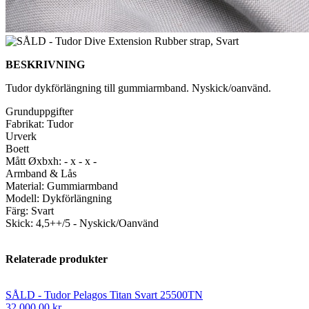
BESKRIVNING
Tudor dykförlängning till gummiarmband. Nyskick/oanvänd.
Grunduppgifter
Fabrikat: Tudor
Urverk
Boett
Mått Øxbxh: - x - x -
Armband & Lås
Material: Gummiarmband
Modell: Dykförlängning
Färg: Svart
Skick: 4,5++/5 - Nyskick/Oanvänd
Relaterade produkter
SÅLD - Tudor Pelagos Titan Svart 25500TN
32 000,00 kr