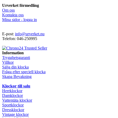
Urverket förmedling
Om oss
Kontakta oss
Mina sidor - logga in
E-post:
info@urverket.nu
Telefon: 046-250995
Information
Trygghetsgaranti
Villkor
Sälja din klocka
Fråga efter speciell klocka
Skapa Bevakning
Klockor till salu
Herrklockor
Damklockor
Vattentäta klockor
Sportklockor
Dressklockor
Vintage klockor