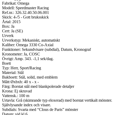
Fabrikat: Omega
Modell: Speedmaster Racing
Ref.nr.: 326.32.40.50.06.001
Skick: 4-/5 - Gott bruksskick
Årtal: 2015
Box: Ja
Cert: Ja (SE)
Urverk
Urverkstyp: Mekaniskt, automatiskt
Kaliber: Omega 3330 Co-Axial
Funktioner: Sekundvisare (subdial), Datum, Kronograf
Kronometer: Ja, COSC
Övrigt: Amp. 343. -1,1 sek/dag.
Boett
Typ: Herr, Sport/Racing
Material: Stål
Bakboett: Stål, solid, med emblem
Mått Øxbxh: 40 x - x -
Färg: Borstat stål med blankpolerade detaljer
Krona: Ej skruvad
Vattensk.: 100 m
Urtavla: Grå (skimrande typ eloxerad) med borstat vertikalt mönster.
Självlysande index och visare.
Subdials: Svarta med “Clous de Paris” mönster
Datum: vid kl 6