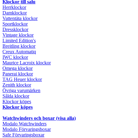
Klockor till salu
Herrklockor
Damklockor
Vattentäta klockor
Sportklockor
Dressklockor
Vintage klockor
Limited Edition's
Breitling klockor
Creux Automatiq
IWC klockor
Maurice Lacroix klockor
Omega klockor
Panerai klockor
TAG Heuer klockor
Zenith klockor
Övriga varumärken
Sålda klockor
Klockor köpes
Klockor köpes
Watchwinders och boxar (visa alla)
Modalo Watchwinders
Modalo Förvaringsboxar
Safe Förvaringsboxar