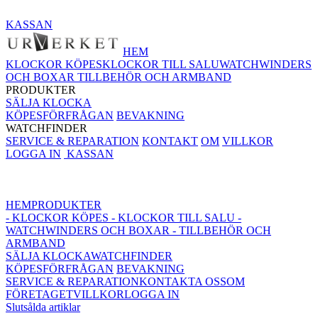
KASSAN
HEM
KLOCKOR KÖPES
KLOCKOR TILL SALU
WATCHWINDERS
OCH BOXAR
TILLBEHÖR OCH ARMBAND
PRODUKTER
SÄLJA KLOCKA
KÖPESFÖRFRÅGAN
BEVAKNING
WATCHFINDER
SERVICE & REPARATION
KONTAKT
OM
VILLKOR
LOGGA IN
KASSAN
HEM
PRODUKTER
- KLOCKOR KÖPES
- KLOCKOR TILL SALU
-
WATCHWINDERS OCH BOXAR
- TILLBEHÖR OCH
ARMBAND
SÄLJA KLOCKA
WATCHFINDER
KÖPESFÖRFRÅGAN
BEVAKNING
SERVICE & REPARATION
KONTAKTA OSS
OM
FÖRETAGET
VILLKOR
LOGGA IN
Slutsålda artiklar