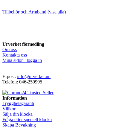
Tillbehör och Armband (visa alla)
Urverket förmedling
Om oss
Kontakta oss
Mina sidor - logga in
E-post:
info@urverket.nu
Telefon: 046-250995
Information
Trygghetsgaranti
Villkor
Sälja din klocka
Fråga efter speciell klocka
Skapa Bevakning