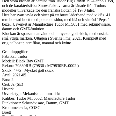
Den stora kronan är hämtad från Tudor Big Crown 7924 anno 1958,
och de karakteristiska Snow-flake-visarna är lånade från Tudors
modeller tillverkade för den franska flottan på 1970-talet.
Uret har svart tavla och sitter på ett brunt läderband med viklås. 41
mm borstad boett med polerade sidor, med blå och vinröd "Pepsi"
bezel. Urverket är Manufacture Tudor MT5651 med sekundvisare,
datum och GMT-funktion.
Klockan är sparsamt använd och i mycket gott skick, med enstaka
små ytliga märken. Uttagen i Sverige i maj 2021. Komplett med
originalboxar, certifikat, manual och kvitto.
Grunduppgifter
Fabrikat: Tudor
Modell: Black Bay GMT
Ref.nr.: 79830RB (79830 / M79830RB-0002 )
Skick: 4+/5 - Mycket gott skick
Årtal: 2021-05
Box: Ja
Cert: Ja (SE)
Urverk
Urverkstyp: Mekaniskt, automatiskt
Kaliber: Tudor MT5652, Manufacture Tudor
Funktioner: Sekundvisare, Datum, GMT
Kronometer: Ja, COSC
Boett