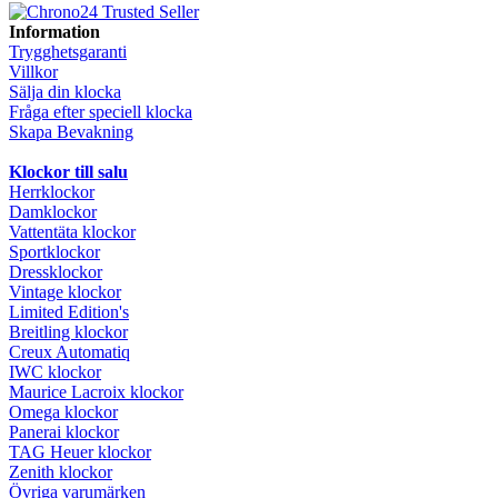
Information
Trygghetsgaranti
Villkor
Sälja din klocka
Fråga efter speciell klocka
Skapa Bevakning
Klockor till salu
Herrklockor
Damklockor
Vattentäta klockor
Sportklockor
Dressklockor
Vintage klockor
Limited Edition's
Breitling klockor
Creux Automatiq
IWC klockor
Maurice Lacroix klockor
Omega klockor
Panerai klockor
TAG Heuer klockor
Zenith klockor
Övriga varumärken