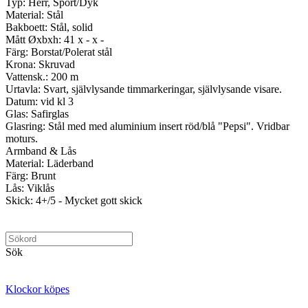
Typ: Herr, Sport/Dyk
Material: Stål
Bakboett: Stål, solid
Mått Øxbxh: 41 x - x -
Färg: Borstat/Polerat stål
Krona: Skruvad
Vattensk.: 200 m
Urtavla: Svart, självlysande timmarkeringar, självlysande visare.
Datum: vid kl 3
Glas: Safirglas
Glasring: Stål med med aluminium insert röd/blå "Pepsi". Vridbar
moturs.
Armband & Lås
Material: Läderband
Färg: Brunt
Lås: Viklås
Skick: 4+/5 - Mycket gott skick
Sök
Klockor köpes