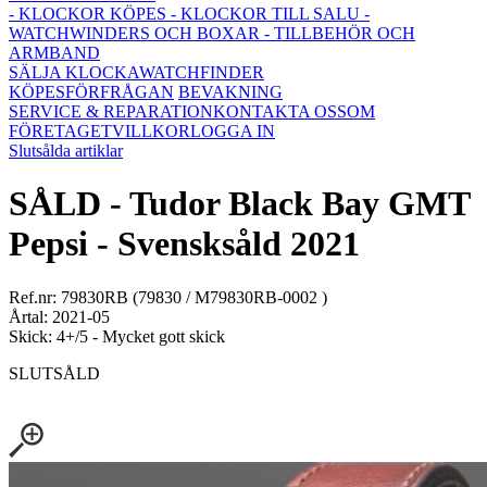
- KLOCKOR KÖPES
- KLOCKOR TILL SALU
-
WATCHWINDERS OCH BOXAR
- TILLBEHÖR OCH
ARMBAND
SÄLJA KLOCKA
WATCHFINDER
KÖPESFÖRFRÅGAN
BEVAKNING
SERVICE & REPARATION
KONTAKTA OSS
OM
FÖRETAGET
VILLKOR
LOGGA IN
Slutsålda artiklar
SÅLD - Tudor Black Bay GMT
Pepsi - Svensksåld 2021
Ref.nr: 79830RB (79830 / M79830RB-0002 )
Årtal: 2021-05
Skick: 4+/5 - Mycket gott skick
SLUTSÅLD