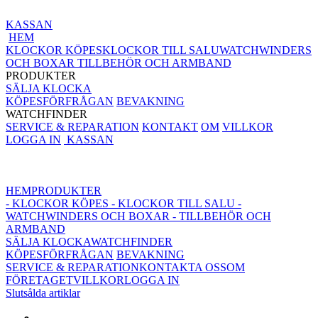
KASSAN
HEM
KLOCKOR KÖPES
KLOCKOR TILL SALU
WATCHWINDERS
OCH BOXAR
TILLBEHÖR OCH ARMBAND
PRODUKTER
SÄLJA KLOCKA
KÖPESFÖRFRÅGAN
BEVAKNING
WATCHFINDER
SERVICE & REPARATION
KONTAKT
OM
VILLKOR
LOGGA IN
KASSAN
HEM
PRODUKTER
- KLOCKOR KÖPES
- KLOCKOR TILL SALU
-
WATCHWINDERS OCH BOXAR
- TILLBEHÖR OCH
ARMBAND
SÄLJA KLOCKA
WATCHFINDER
KÖPESFÖRFRÅGAN
BEVAKNING
SERVICE & REPARATION
KONTAKTA OSS
OM
FÖRETAGET
VILLKOR
LOGGA IN
Slutsålda artiklar