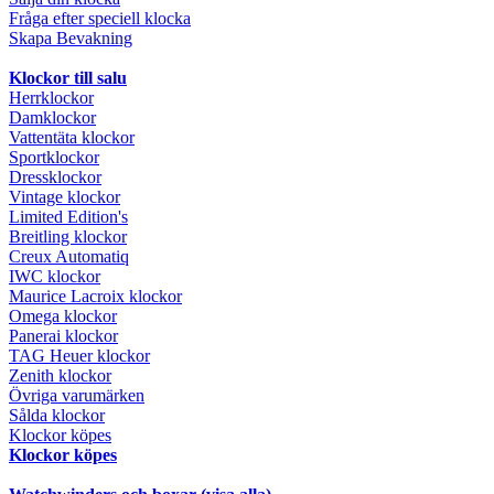
Fråga efter speciell klocka
Skapa Bevakning
Klockor till salu
Herrklockor
Damklockor
Vattentäta klockor
Sportklockor
Dressklockor
Vintage klockor
Limited Edition's
Breitling klockor
Creux Automatiq
IWC klockor
Maurice Lacroix klockor
Omega klockor
Panerai klockor
TAG Heuer klockor
Zenith klockor
Övriga varumärken
Sålda klockor
Klockor köpes
Klockor köpes