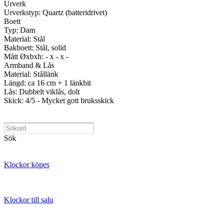
Urverk
Urverkstyp: Quartz (batteridrivet)
Boett
Typ: Dam
Material: Stål
Bakboett: Stål, solid
Mått Øxbxh: - x - x -
Armband & Lås
Material: Stållänk
Längd: ca 16 cm + 1 länkbit
Lås: Dubbelt viklås, dolt
Skick: 4/5 - Mycket gott bruksskick
Sök
Klockor köpes
Klockor till salu