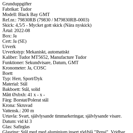
Grunduppgifter
Fabrikat: Tudor
Modell: Black Bay GMT
Ref.nr.: 79830RB (79830 / M79830RB-0003)
Skick: 4,5/5 - Mycket gott skick (Nära nyskick)
Årtal: 2022-08
Box: Ja
Cert: Ja (SE)
Urverk
Urverkstyp: Mekaniskt, automatiskt
Kaliber: Tudor MT5652, Manufacture Tudor
Funktioner: Sekundvisare, Datum, GMT
Kronometer: Ja, COSC
Boett
Typ: Herr, Sport/Dyk
Material: Stål
Bakboett: Stål, solid
Mått Øxbxh: 41 x - x -
Färg: Borstat/Polerat stål
Krona: Skruvad
Vattensk.: 200 m
Urtavla: Svart, självlysande timmarkeringar, självlysande visare.
Datum: vid kl 3
Glas: Safirglas
Glasring: Stål med med aluminium insert röd/blå "Pepsi". Vridbar