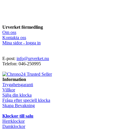
Urverket förmedling
Om oss
Kontakta oss
Mina sidor - logga in
E-post:
info@urverket.nu
Telefon: 046-250995
Information
Trygghetsgaranti
Villkor
Sälja din klocka
Fråga efter speciell klocka
Skapa Bevakning
Klockor till salu
Herrklockor
Damklockor