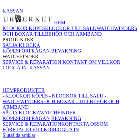
KASSAN
HEM
KLOCKOR KÖPES
KLOCKOR TILL SALU
WATCHWINDERS
OCH BOXAR
TILLBEHÖR OCH ARMBAND
PRODUKTER
SÄLJA KLOCKA
KÖPESFÖRFRÅGAN
BEVAKNING
WATCHFINDER
SERVICE & REPARATION
KONTAKT
OM
VILLKOR
LOGGA IN
KASSAN
HEM
PRODUKTER
- KLOCKOR KÖPES
- KLOCKOR TILL SALU
-
WATCHWINDERS OCH BOXAR
- TILLBEHÖR OCH
ARMBAND
SÄLJA KLOCKA
WATCHFINDER
KÖPESFÖRFRÅGAN
BEVAKNING
SERVICE & REPARATION
KONTAKTA OSS
OM
FÖRETAGET
VILLKOR
LOGGA IN
Slutsålda artiklar