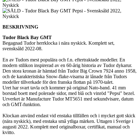
BESKRIVNING
Tudor Black Bay GMT
Begagnad Tudor herrklocka i nära nyskick. Komplett set,
svensksåld 2022-08.
En av Tudors mest populära och f.n. eftertraktade modeller. En
modern stilikon inspirerad av en 60-årig historia av Tudor dykarur.
Den stora kronan är hämtad från Tudor Big Crown 7924 anno 1958,
och de karakteristiska Snow-flake-visarna är lånade från Tudors
modeller tillverkade för den franska flottan på 1970-talet.
Uret har svart tavla och kommer på original Nato-band. 41 mm
borstad boett med polerade sidor, med blå och vinröd "Pepsi" bezel.
Urverket är Manufacture Tudor MT5651 med sekundvisare, datum
och GMT-funktion.
Klockan använd endast vid enstaka tillfällen och i mycket gott skick
(nära nyskick), med enstaka små ytliga märken. Uttagen i Sverige i
augusti 2022. Komplett med originalboxar, certifikat, manual och
kvitto.