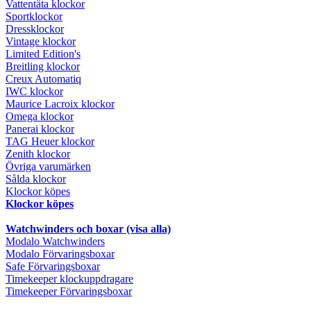
Vattentäta klockor
Sportklockor
Dressklockor
Vintage klockor
Limited Edition's
Breitling klockor
Creux Automatiq
IWC klockor
Maurice Lacroix klockor
Omega klockor
Panerai klockor
TAG Heuer klockor
Zenith klockor
Övriga varumärken
Sålda klockor
Klockor köpes
Klockor köpes
Watchwinders och boxar (visa alla)
Modalo Watchwinders
Modalo Förvaringsboxar
Safe Förvaringsboxar
Timekeeper klockuppdragare
Timekeeper Förvaringsboxar