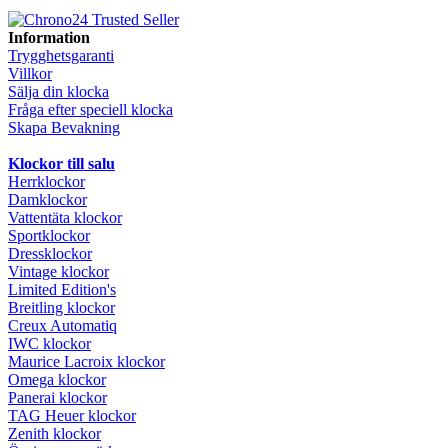
Information
Trygghetsgaranti
Villkor
Sälja din klocka
Fråga efter speciell klocka
Skapa Bevakning
Klockor till salu
Herrklockor
Damklockor
Vattentäta klockor
Sportklockor
Dressklockor
Vintage klockor
Limited Edition's
Breitling klockor
Creux Automatiq
IWC klockor
Maurice Lacroix klockor
Omega klockor
Panerai klockor
TAG Heuer klockor
Zenith klockor