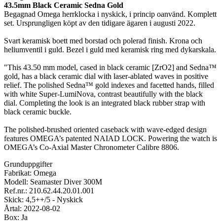
43.5mm Black Ceramic Sedna Gold
Begagnad Omega herrklocka i nyskick, i princip oanvänd. Komplett
set. Ursprungligen köpt av den tidigare ägaren i augusti 2022.
Svart keramisk boett med borstad och polerad finish. Krona och
heliumventil i guld. Bezel i guld med keramisk ring med dykarskala.
"This 43.50 mm model, cased in black ceramic [ZrO2] and Sedna™
gold, has a black ceramic dial with laser-ablated waves in positive
relief. The polished Sedna™ gold indexes and facetted hands, filled
with white Super-LumiNova, contrast beautifully with the black
dial. Completing the look is an integrated black rubber strap with
black ceramic buckle.
The polished-brushed oriented caseback with wave-edged design
features OMEGA’s patented NAIAD LOCK. Powering the watch is
OMEGA’s Co-Axial Master Chronometer Calibre 8806.
Grunduppgifter
Fabrikat: Omega
Modell: Seamaster Diver 300M
Ref.nr.: 210.62.44.20.01.001
Skick: 4,5++/5 - Nyskick
Årtal: 2022-08-02
Box: Ja