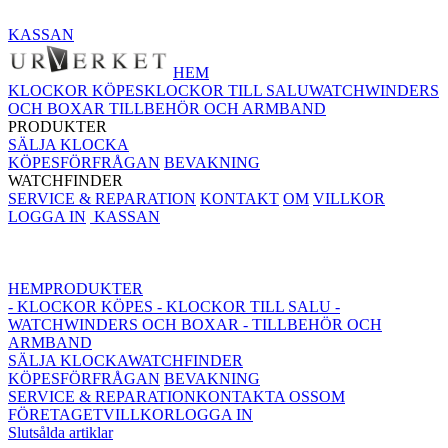
KASSAN
HEM
KLOCKOR KÖPES
KLOCKOR TILL SALU
WATCHWINDERS
OCH BOXAR
TILLBEHÖR OCH ARMBAND
PRODUKTER
SÄLJA KLOCKA
KÖPESFÖRFRÅGAN
BEVAKNING
WATCHFINDER
SERVICE & REPARATION
KONTAKT
OM
VILLKOR
LOGGA IN
KASSAN
HEM
PRODUKTER
- KLOCKOR KÖPES
- KLOCKOR TILL SALU
-
WATCHWINDERS OCH BOXAR
- TILLBEHÖR OCH
ARMBAND
SÄLJA KLOCKA
WATCHFINDER
KÖPESFÖRFRÅGAN
BEVAKNING
SERVICE & REPARATION
KONTAKTA OSS
OM
FÖRETAGET
VILLKOR
LOGGA IN
Slutsålda artiklar