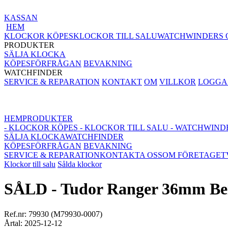
KASSAN
HEM
KLOCKOR KÖPES
KLOCKOR TILL SALU
WATCHWINDERS 
PRODUKTER
SÄLJA KLOCKA
KÖPESFÖRFRÅGAN
BEVAKNING
WATCHFINDER
SERVICE & REPARATION
KONTAKT
OM
VILLKOR
LOGGA 
HEM
PRODUKTER
- KLOCKOR KÖPES
- KLOCKOR TILL SALU
- WATCHWIND
SÄLJA KLOCKA
WATCHFINDER
KÖPESFÖRFRÅGAN
BEVAKNING
SERVICE & REPARATION
KONTAKTA OSS
OM FÖRETAGET
Klockor till salu
Sålda klockor
SÅLD - Tudor Ranger 36mm Beige
Ref.nr: 79930 (M79930-0007)
Årtal: 2025-12-12